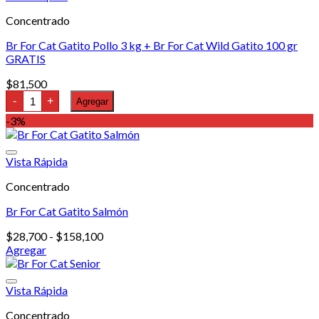
Concentrado
Br For Cat Gatito Pollo 3 kg + Br For Cat Wild Gatito 100 gr
GRATIS
$
81,500
Br
-
+
Agregar
For
Cat
-3%
Gatito
Pollo
3
Vista Rápida
kg
+
Concentrado
Br
For
Cat
Br For Cat Gatito Salmón
Wild
Gatito
Rango
$
28,700
-
$
158,100
100
de
Agregar
gr
Este
precios:
GRATIS
producto
desde
cantidad
tiene
$28,700
Vista Rápida
múltiples
hasta
Concentrado
variantes.
$158,100