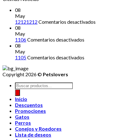
08
May
en
12121212
Comentarios desactivados
12121212
08
May
en
1106
Comentarios desactivados
08
May
en
1105
Comentarios desactivados
Copyright 2026 ©
Petslovers
Búsqueda
de
productos
Inicio
Descuentos
Promociones
Gatos
Perros
Conejos y Roedores
Lista de deseos