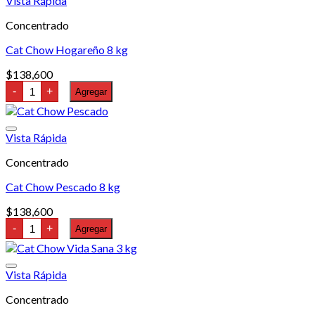
Vista Rápida
cantidad
Concentrado
Cat Chow Hogareño 8 kg
$
138,600
Cat
-
+
Agregar
Chow
Hogareño
8
kg
Vista Rápida
cantidad
Concentrado
Cat Chow Pescado 8 kg
$
138,600
Cat
-
+
Agregar
Chow
Pescado
8
kg
Vista Rápida
cantidad
Concentrado