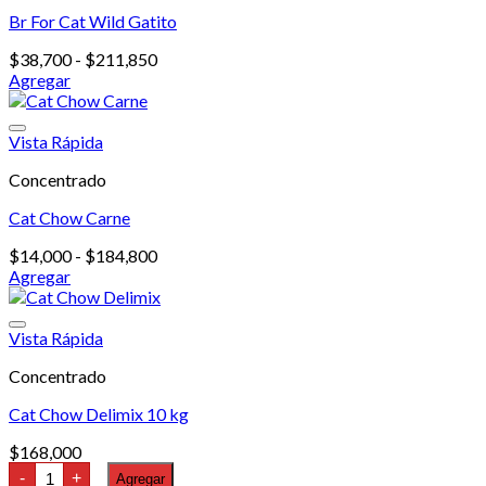
se
Br For Cat Wild Gatito
pueden
elegir
Rango
$
38,700
-
$
211,850
en
de
Agregar
la
Este
precios:
página
producto
desde
de
tiene
$38,700
Vista Rápida
producto
múltiples
hasta
Concentrado
variantes.
$211,850
Las
Cat Chow Carne
opciones
se
Rango
$
14,000
-
$
184,800
pueden
de
Agregar
elegir
Este
precios:
en
producto
desde
la
tiene
$14,000
Vista Rápida
página
múltiples
hasta
de
Concentrado
variantes.
$184,800
producto
Las
Cat Chow Delimix 10 kg
opciones
se
$
168,000
pueden
Cat
-
+
Agregar
elegir