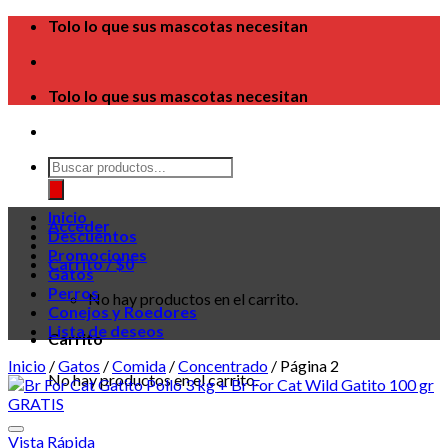
Skip
Tolo lo que sus mascotas necesitan
to
content
Tolo lo que sus mascotas necesitan
Búsqueda
de
productos
Inicio
Acceder
Descuentos
Promociones
Carrito /
$
0
Gatos
Perros
No hay productos en el carrito.
Conejos y Roedores
Lista de deseos
Carrito
Inicio
/
Gatos
/
Comida
/
Concentrado
/
Página 2
No hay productos en el carrito.
Vista Rápida