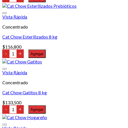
Chow
en
Delimix
10
la
kg
página
Vista Rápida
cantidad
de
producto
Concentrado
Cat Chow Esterilizados 8 kg
$
116,800
Cat
-
+
Agregar
Chow
Esterilizados
8
kg
Vista Rápida
cantidad
Concentrado
Cat Chow Gatitos 8 kg
$
133,500
Cat
-
+
Agregar
Chow
Gatitos
8
kg