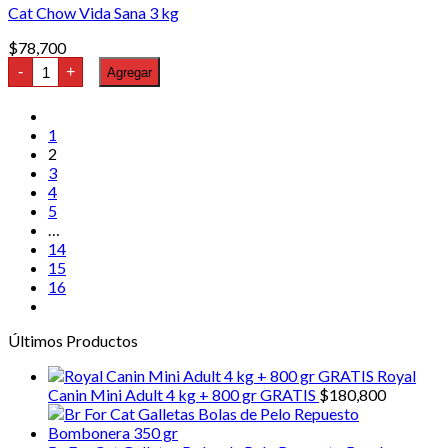
Cat Chow Vida Sana 3 kg
$
78,700
Cat
-
+
Agregar
Chow
Vida
Sana
3
1
kg
2
cantidad
3
4
5
…
14
15
16
Últimos Productos
Royal
Canin Mini Adult 4 kg + 800 gr GRATIS
$
180,800