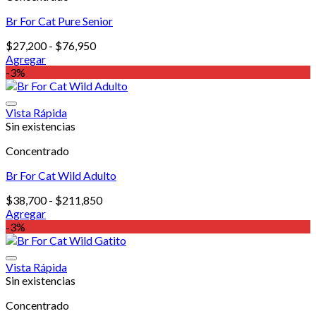
Las
Br For Cat Pure Senior
opciones
se
Rango
$
27,200
-
$
76,950
pueden
de
Agregar
elegir
Este
precios:
-3%
en
producto
desde
la
tiene
$27,200
página
múltiples
hasta
Vista Rápida
de
variantes.
$76,950
Sin existencias
producto
Las
Concentrado
opciones
se
Br For Cat Wild Adulto
pueden
elegir
Rango
$
38,700
-
$
211,850
en
de
Agregar
la
Este
precios:
-3%
página
producto
desde
de
tiene
$38,700
producto
múltiples
hasta
Vista Rápida
variantes.
$211,850
Sin existencias
Las
Concentrado
opciones