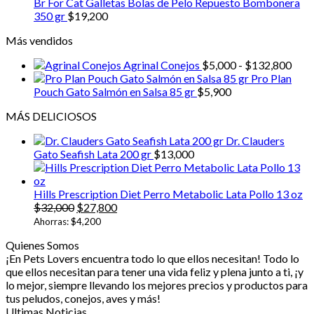
Br For Cat Galletas Bolas de Pelo Repuesto Bombonera
350 gr
$
19,200
Más vendidos
Ran
Agrinal Conejos
$
5,000
-
$
132,800
de
Pro Plan
prec
Pouch Gato Salmón en Salsa 85 gr
$
5,900
desd
MÁS DELICIOSOS
$5,0
hast
Dr. Clauders
$13
Gato Seafish Lata 200 gr
$
13,000
Hills Prescription Diet Perro Metabolic Lata Pollo 13 oz
El
El
$
32,000
$
27,800
precio
precio
Ahorras:
$
4,200
original
actual
Quienes Somos
era:
es:
¡En Pets Lovers encuentra todo lo que ellos necesitan! Todo lo
$32,000.
$27,800.
que ellos necesitan para tener una vida feliz y plena junto a ti, ¡y
lo mejor, siempre llevando los mejores precios y productos para
tus peludos, conejos, aves y más!
Ultimas Noticias