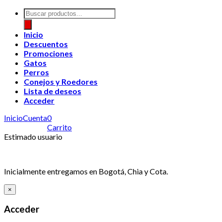
Búsqueda
de
productos
Inicio
Descuentos
Promociones
Gatos
Perros
Conejos y Roedores
Lista de deseos
Acceder
Inicio
Cuenta
0
Carrito
Estimado usuario
Inicialmente entregamos en Bogotá, Chia y Cota.
×
Acceder