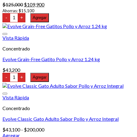
El
El
$
125,000
$
109,900
precio
precio
Ahorras:
$
15,100
Hills
original
actual
-
+
Agregar
Science
era:
es:
Diet
$125,000.
$109,900.
Gato
Adulto
Vista Rápida
7+
4
Concentrado
lb
cantidad
Evolve Grain-Free Gatito Pollo y Arroz 1.24 kg
$
43,200
Evolve
-
+
Agregar
Grain-
Free
Gatito
Pollo
Vista Rápida
y
Arroz
Concentrado
1.24
kg
Evolve Classic Gato Adulto Sabor Pollo y Arroz Integral
cantidad
Rango
$
43,100
-
$
200,000
de
Agregar