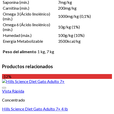
Saponina (mín.)
7mg/kg
Carnitina (mín.)
200mg/kg
Omega 3 (Ácido linolénico)
1000mg/kg (0,1%)
(mín.)
Omega 6 (Ácido linolénico)
10g/kg (1%)
(mín.)
Humedad (máx.)
100g/kg (10%)
Energía Metabolizable
3500kcal/kg
Peso del alimento
1 kg, 7 kg
Productos relacionados
-12%
Vista Rápida
Concentrado
Hills Science Diet Gato Adulto 7+ 4 lb