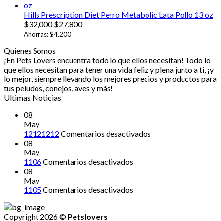
Hills Prescription Diet Perro Metabolic Lata Pollo 13 oz
El
El
$
32,000
$
27,800
precio
precio
Ahorras:
$
4,200
original
actual
Quienes Somos
era:
es:
¡En Pets Lovers encuentra todo lo que ellos necesitan! Todo lo
$32,000.
$27,800.
que ellos necesitan para tener una vida feliz y plena junto a ti, ¡y
lo mejor, siempre llevando los mejores precios y productos para
tus peludos, conejos, aves y más!
Ultimas Noticias
08
May
en
12121212
Comentarios desactivados
12121212
08
May
en
1106
Comentarios desactivados
08
May
en
1105
Comentarios desactivados
Copyright 2026 ©
Petslovers