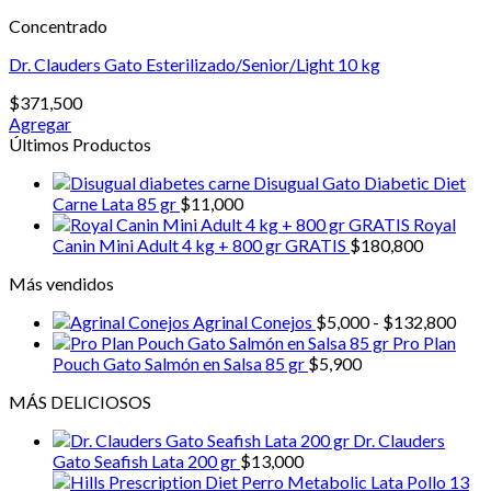
Concentrado
Dr. Clauders Gato Esterilizado/Senior/Light 10 kg
$
371,500
Agregar
Últimos Productos
Disugual Gato Diabetic Diet
Carne Lata 85 gr
$
11,000
Royal
Canin Mini Adult 4 kg + 800 gr GRATIS
$
180,800
Más vendidos
Ran
Agrinal Conejos
$
5,000
-
$
132,800
de
Pro Plan
prec
Pouch Gato Salmón en Salsa 85 gr
$
5,900
desd
MÁS DELICIOSOS
$5,0
hast
Dr. Clauders
$13
Gato Seafish Lata 200 gr
$
13,000