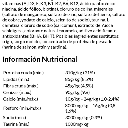
vitaminas (A, D3, E, K3, B1, B2, B6, B12, ácido pantoténico,
niacina, ácido fólico, biotina), cloruro de colina, minerales
(sulfato de manganeso, sulfato de zinc, sulfato de hierro, sulfato
de cobre, yodato de calcio, selenito de sodio), taurina, L-
carnitina, cloruro de sodio (sal común), extracto de Yucca
schidigera, colorante natural caramelo, aditivo acidificante,
antioxidantes (BHA, BHT). Posibles ingredientes sustitutos:
trigo, sorgo molido, concentrado de proteína de pescado
(harina de salmón, atún y sardina).
Información Nutricional
Proteína cruda (mín.)
310g/kg (31%)
Lípidos (mín.)
85g/kg (8,5%)
Fibra cruda (máx.)
45g/kg (4,5%)
Cenizas (máx.)
90g/kg (9%)
Calcio (mín./máx.)
10g/kg – 24g/kg (1,0-2,4%)
8000mg/kg – 16g/kg (0,8-
Fósforo (mín./máx.)
1,6%)
Sodio (mín.)
3000mg/kg (0,3%)
Taurina (mín.)
1000mg/kg