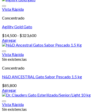
tiene
$43,100
múltiples
hasta
Vista Rápida
variantes.
$210,000
Concentrado
Las
opciones
Agility Gold Gato
se
pueden
Rango
$
14,500
-
$
323,600
elegir
de
Agregar
en
Este
precios:
la
producto
desde
página
tiene
$14,500
Vista Rápida
de
múltiples
hasta
Sin existencias
producto
variantes.
$323,600
Concentrado
Las
opciones
N&D ANCESTRAL Gato Sabor Pescado 1.5 kg
se
pueden
$
85,800
elegir
Agregar
en
la
página
Vista Rápida
de
Sin existencias
producto