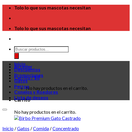
Skip
Tolo lo que sus mascotas necesitan
to
content
Tolo lo que sus mascotas necesitan
Búsqueda
de
productos
Inicio
Acceder
Descuentos
Promociones
Carrito /
$
0
Gatos
Perros
No hay productos en el carrito.
Conejos y Roedores
Lista de deseos
Carrito
No hay productos en el carrito.
Inicio
/
Gatos
/
Comida
/
Concentrado