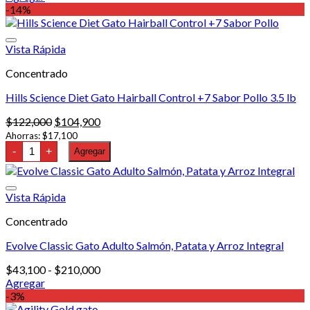
Este
precios:
-14%
producto
desde
tiene
$43,100
múltiples
hasta
Vista Rápida
variantes.
$200,000
Concentrado
Las
opciones
Hills Science Diet Gato Hairball Control +7 Sabor Pollo 3.5 lb
se
pueden
El
El
$
122,000
$
104,900
elegir
precio
precio
Ahorras:
$
17,100
en
Hills
original
actual
-
+
Agregar
la
Science
era:
es:
página
Diet
$122,000.
$104,900.
Gato
de
Hairball
producto
Vista Rápida
Control
+7
Concentrado
Sabor
Pollo
Evolve Classic Gato Adulto Salmón, Patata y Arroz Integral
3.5
lb
cantidad
Rango
$
43,100
-
$
210,000
de
Agregar
Este
precios:
-3%
producto
desde