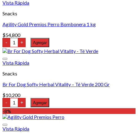
Vista Rápida
Snacks
Agility Gold Premios Perro Bombonera 1 kg
$
54,800
Agility
-
+
Agregar
Gold
Premios
Perro
Bombonera
Vista Rápida
1
kg
Snacks
cantidad
Br For Dog Softy Herbal Vitality – Té Verde 200 Gr
$
10,200
Br
-
+
Agregar
For
Dog
-8%
Softy
Herbal
Vitality
Vista Rápida
-
Té