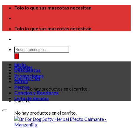
Skip
Tolo lo que sus mascotas necesitan
to
content
Tolo lo que sus mascotas necesitan
Búsqueda
de
productos
Inicio
Acceder
Descuentos
Promociones
Carrito /
$
0
Gatos
Perros
No hay productos en el carrito.
Conejos y Roedores
Lista de deseos
Carrito
No hay productos en el carrito.