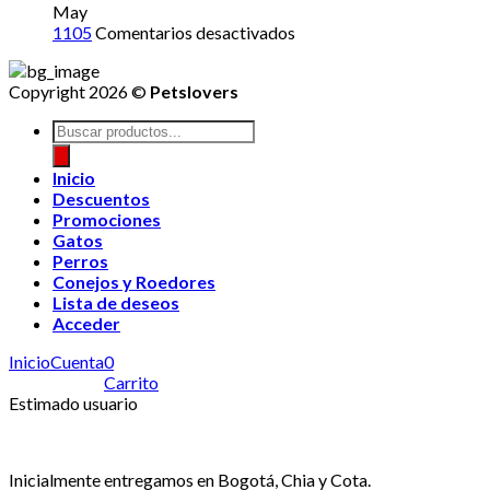
May
en
1105
Comentarios desactivados
Copyright 2026 ©
Petslovers
Búsqueda
de
productos
Inicio
Descuentos
Promociones
Gatos
Perros
Conejos y Roedores
Lista de deseos
Acceder
Inicio
Cuenta
0
Carrito
Estimado usuario
Inicialmente entregamos en Bogotá, Chia y Cota.