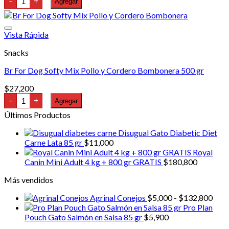
-
+
Agregar
Lovers
Cachorros
Junior
Mix
Vista Rápida
350
gr
Snacks
cantidad
Br For Dog Softy Mix Pollo y Cordero Bombonera 500 gr
$
27,200
Br
-
+
Agregar
For
Dog
Últimos Productos
Softy
Mix
Disugual Gato Diabetic Diet
Pollo
Carne Lata 85 gr
$
11,000
y
Royal
Cordero
Bombonera
Canin Mini Adult 4 kg + 800 gr GRATIS
$
180,800
500
gr
Más vendidos
cantidad
Ran
Agrinal Conejos
$
5,000
-
$
132,800
de
Pro Plan
prec
Pouch Gato Salmón en Salsa 85 gr
$
5,900
desd