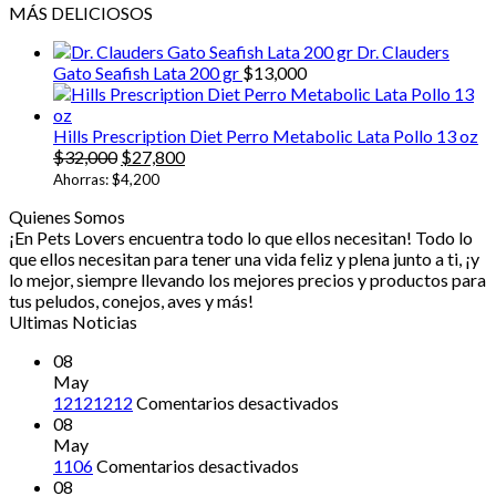
MÁS DELICIOSOS
$5,0
hast
Dr. Clauders
$13
Gato Seafish Lata 200 gr
$
13,000
Hills Prescription Diet Perro Metabolic Lata Pollo 13 oz
El
El
$
32,000
$
27,800
precio
precio
Ahorras:
$
4,200
original
actual
Quienes Somos
era:
es:
¡En Pets Lovers encuentra todo lo que ellos necesitan! Todo lo
$32,000.
$27,800.
que ellos necesitan para tener una vida feliz y plena junto a ti, ¡y
lo mejor, siempre llevando los mejores precios y productos para
tus peludos, conejos, aves y más!
Ultimas Noticias
08
May
en
12121212
Comentarios desactivados
12121212
08
May
en
1106
Comentarios desactivados
08