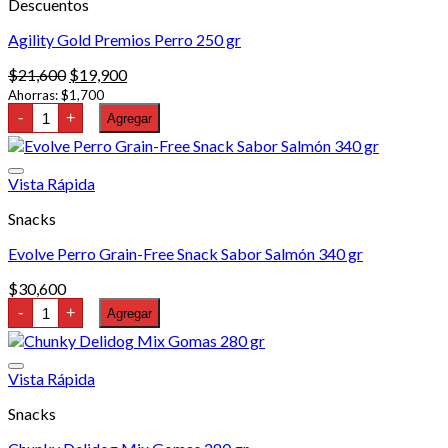
Descuentos
Verde
200
Gr
Agility Gold Premios Perro 250 gr
cantidad
El
El
$
21,600
$
19,900
precio
precio
Ahorras:
$
1,700
Agility
original
actual
-
+
Agregar
Gold
era:
es:
Premios
$21,600.
$19,900.
Perro
250
Vista Rápida
gr
cantidad
Snacks
Evolve Perro Grain-Free Snack Sabor Salmón 340 gr
$
30,600
Evolve
-
+
Agregar
Perro
Grain-
Free
Snack
Vista Rápida
Sabor
Salmón
Snacks
340
gr