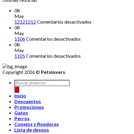
08
May
en
12121212
Comentarios desactivados
12121212
08
May
en
1106
Comentarios desactivados
08
May
en
1105
Comentarios desactivados
Copyright 2026 ©
Petslovers
Búsqueda
de
productos
Inicio
Descuentos
Promociones
Gatos
Perros
Conejos y Roedores
Lista de deseos