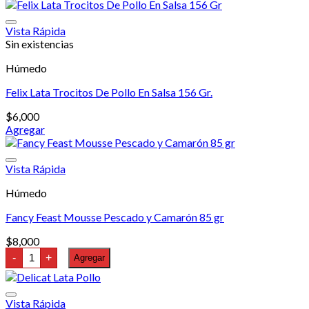
Carne
Sobre
85
Vista Rápida
gr
Sin existencias
cantidad
Húmedo
Felix Lata Trocitos De Pollo En Salsa 156 Gr.
$
6,000
Agregar
Vista Rápida
Húmedo
Fancy Feast Mousse Pescado y Camarón 85 gr
$
8,000
Fancy
-
+
Agregar
Feast
Mousse
Pescado
y
Vista Rápida
Camarón