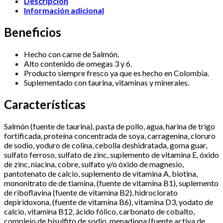
Descripción
cantidad
Información adicional
Beneficios
Hecho con carne de Salmón.
Alto contenido de omegas 3 y 6.
Producto siempre fresco ya que es hecho en Colombia.
Suplementado con taurina, vitaminas y minerales.
Características
Salmón (fuente de taurina), pasta de pollo, agua, harina de trigo
fortificada, proteína concentrada de soya, carragenina, cloruro
de sodio, yoduro de colina, cebolla deshidratada, goma guar,
sulfato ferroso, sulfato de zinc, suplemento de vitamina E, óxido
de zinc, niacina, cobre, sulfato y/o óxido de magnesio,
pantotenato de calcio, suplemento de vitamina A, biotina,
mononitrato de de tiamina, (fuente de vitamina B1), suplemento
de riboflavina (fuente de vitamina B2), hidroclorato
depiridoxona, (fuente de vitamina B6), vitamina D3, yodato de
calcio, vitamina B12, ácido fólico, carbonato de cobalto,
complejo de bisulfito de sodio, menadiona (fuente activa de