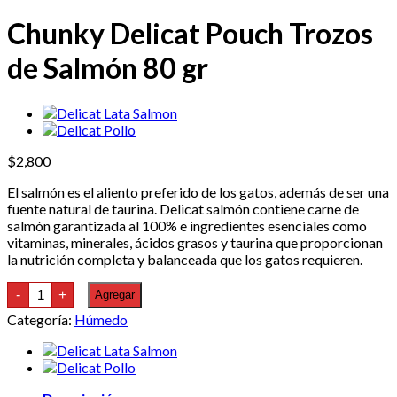
Chunky Delicat Pouch Trozos
de Salmón 80 gr
$
2,800
El salmón es el aliento preferido de los gatos, además de ser una
fuente natural de taurina. Delicat salmón contiene carne de
salmón garantizada al 100% e ingredientes esenciales como
vitaminas, minerales, ácidos grasos y taurina que proporcionan
la nutrición completa y balanceada que los gatos requieren.
Chunky
-
+
Agregar
Delicat
Pouch
Categoría:
Húmedo
Trozos
de
Salmón
80
gr