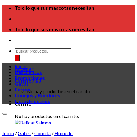
Skip
Tolo lo que sus mascotas necesitan
to
content
Tolo lo que sus mascotas necesitan
Búsqueda
de
productos
Inicio
Acceder
Descuentos
Promociones
Carrito /
$
0
Gatos
Perros
No hay productos en el carrito.
Conejos y Roedores
Lista de deseos
Carrito
No hay productos en el carrito.
Inicio
/
Gatos
/
Comida
/
Húmedo