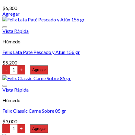
cantidad
$
6,300
Agregar
Vista Rápida
Húmedo
Felix Lata Paté Pescado y Atún 156 gr
$
5,200
Felix
-
+
Agregar
Lata
Paté
Pescado
y
Vista Rápida
Atún
156
Húmedo
gr
cantidad
Felix Classic Carne Sobre 85 gr
$
3,000
Felix
-
+
Agregar
Classic