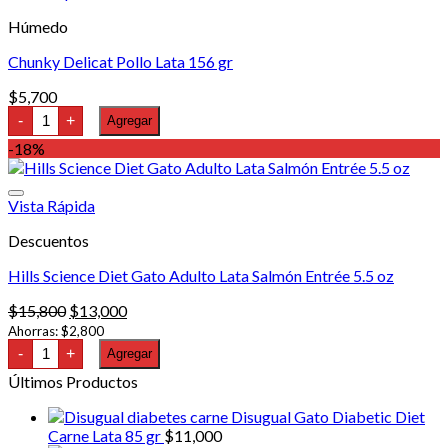
85
Húmedo
gr
cantidad
Chunky Delicat Pollo Lata 156 gr
$
5,700
Chunky
-
+
Agregar
Delicat
Pollo
-18%
Lata
156
gr
Vista Rápida
cantidad
Descuentos
Hills Science Diet Gato Adulto Lata Salmón Entrée 5.5 oz
El
El
$
15,800
$
13,000
precio
precio
Ahorras:
$
2,800
Hills
original
actual
-
+
Agregar
Science
era:
es:
Diet
Últimos Productos
$15,800.
$13,000.
Gato
Adulto
Disugual Gato Diabetic Diet
Lata
Carne Lata 85 gr
$
11,000
Salmón