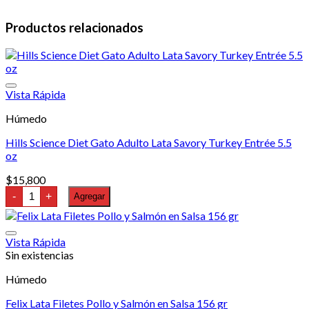
Productos relacionados
Vista Rápida
Húmedo
Hills Science Diet Gato Adulto Lata Savory Turkey Entrée 5.5
oz
$
15,800
Hills
-
+
Agregar
Science
Diet
Gato
Adulto
Vista Rápida
Lata
Sin existencias
Savory
Turkey
Húmedo
Entrée
5.5
oz
Felix Lata Filetes Pollo y Salmón en Salsa 156 gr