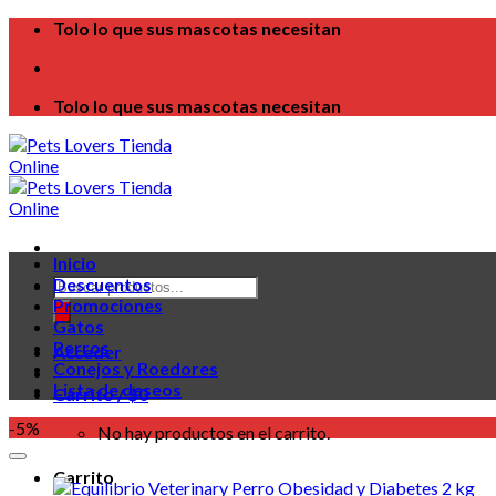
Skip
Tolo lo que sus mascotas necesitan
to
content
Tolo lo que sus mascotas necesitan
Inicio
Búsqueda
Descuentos
de
Promociones
productos
Gatos
Perros
Acceder
Conejos y Roedores
Lista de deseos
Carrito /
$
0
-5%
No hay productos en el carrito.
Carrito