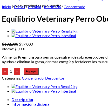
No hay productos en el carrito.
Inicio
/
Perros
/
Comida
/
Medicada
/
Concentrado
Equilibrio Veterinary Perro Ob
El
El
$
102,000
$
97,000
precio
precio
Ahorras:
$
5,000
original
actual
Alimento
Premium
para perros que sufren de sobrepeso, obesid
era:
es:
ayudan a eliminar la grasa, dar más energía y fortalecer los múscu
$102,000.
$97,000.
Equilibrio
-
+
Agregar
Veterinary
Perro
Categorías:
Concentrado
,
Descuentos
Obesidad
y
Diabetes
2
kg
Descripción
cantidad
Información adicional