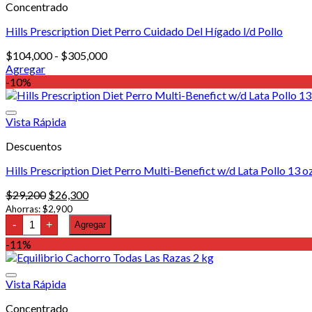
Concentrado
Las
opciones
Hills Prescription Diet Perro Cuidado Del Hígado l/d Pollo
se
pueden
Rango
$
104,000
-
$
305,000
elegir
de
Agregar
en
Este
precios:
-10%
la
producto
desde
página
tiene
$104,000
de
múltiples
hasta
Vista Rápida
producto
variantes.
$305,000
Descuentos
Las
opciones
Hills Prescription Diet Perro Multi-Benefict w/d Lata Pollo 13 o
se
pueden
El
El
$
29,200
$
26,300
elegir
precio
precio
Ahorras:
$
2,900
en
Hills
original
actual
-
+
Agregar
la
Prescription
era:
es:
página
Diet
-11%
$29,200.
$26,300.
Perro
de
Multi-
producto
Benefict
Vista Rápida
w/d
Lata
Concentrado
Pollo