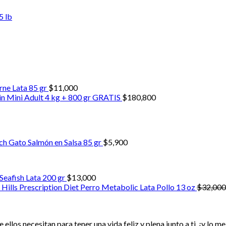
5 lb
rne Lata 85 gr
$
11,000
in Mini Adult 4 kg + 800 gr GRATIS
$
180,800
go
ch Gato Salmón en Salsa 85 gr
$
5,900
ios:
e
00
Seafish Lata 200 gr
$
13,000
a
Hills Prescription Diet Perro Metabolic Lata Pollo 13 oz
$
32,000
2,800
ellos necesitan para tener una vida feliz y plena junto a ti, ¡y lo 