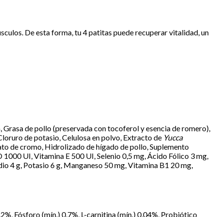
culos. De esta forma, tu 4 patitas puede recuperar vitalidad, un
, Grasa de pollo (preservada con tocoferol y esencia de romero),
 Cloruro de potasio, Celulosa en polvo, Extracto de
Yucca
linato de cromo, Hidrolizado de hígado de pollo, Suplemento
1000 UI, Vitamina E 500 UI, Selenio 0,5 mg, Ácido Fólico 3 mg,
io 4 g, Potasio 6 g, Manganeso 50 mg, Vitamina B1 20 mg,
%, Fósforo (mín.) 0,7%, L-carnitina (mín.) 0,04%, Probiótico