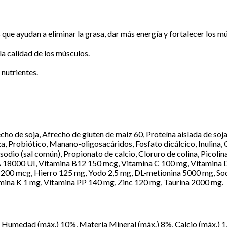
e ayudan a eliminar la grasa, dar más energía y fortalecer los mús
la calidad de los músculos.
 nutrientes.
ho de soja, Afrecho de gluten de maíz 60, Proteína aislada de soja
aza, Probiótico, Manano-oligosacáridos, Fosfato dicálcico, Inulina,
de sodio (sal común), Propionato de calcio, Cloruro de colina, Pico
 18000 UI, Vitamina B12 150 mcg, Vitamina C 100 mg, Vitamina D 
200 mcg, Hierro 125 mg, Yodo 2,5 mg, DL-metionina 5000 mg, Sod
mina K 1 mg, Vitamina PP 140 mg, Zinc 120 mg, Taurina 2000 mg.
, Humedad (máx.) 10%, Materia Mineral (máx.) 8%, Calcio (máx.) 1,2