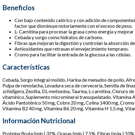
Beneficios
Con bajo contenido calórico y con adición de componentes qu
factor que disminuye notoriamente con el exceso de peso.
L- Carnitina para procesar la grasa como energía y mejorar 
Cebada y sorgo como hidratos de carbono.
Fibras que mejoran la digestión y controlan la absorción de
Antioxidantes que retrasan el envejecimiento temprano.
Cromo para facilitar la entrada de la glucosa a las células.
Características
Cebada, Sorgo integral molido, Harina de menudos de pollo, Afrec
Pulpa de remolacha, Levadura seca de
cervecería, Semilla de lin
schidigera
, Zeolita, DL-metionina, Taurina, L-carnitina, Cloruro 
vitamínico, Suplemento micromineral transquelatado. Vitamina A
Ácido Pantoténico 50 mg, Cobre 20 mg, Colina 1400 mg, Cromo 
Vitamina B2 40 mg, Vitamina B6 20 mg, Vitamina H 1,5 mg, Vita
Información Nutricional
Proteína Bruta (mín.) 32%, Grasas (mín.) 7,5%, Fibras (máx.) 10%