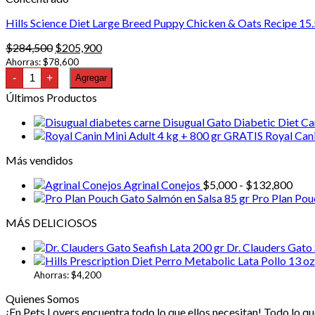
Hills Science Diet Large Breed Puppy Chicken & Oats Recipe 15.
El
El
$
284,500
$
205,900
precio
precio
Ahorras:
$
78,600
Hills
original
actual
-
+
Agregar
Science
era:
es:
Diet
Últimos Productos
$284,500.
$205,900.
Large
Breed
Disugual Gato Diabetic Diet Ca
Puppy
Royal Can
Chicken
&
Más vendidos
Oats
Recipe
Ran
15.5
Agrinal Conejos
$
5,000
-
$
132,800
lb
de
Pro Plan Pou
cantidad
prec
MÁS DELICIOSOS
desd
$5,0
Dr. Clauders Gato 
hast
$13
Ahorras:
$
4,200
Quienes Somos
¡En Pets Lovers encuentra todo lo que ellos necesitan! Todo lo que 