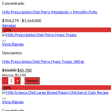
Concentrado
13
oz
cantidad
Hills Prescription Diet Perro Metabolic + Movility Pollo
Rango
$
354,279
-
$
1,164,000
de
Agregar
Este
precios:
-10%
producto
desde
tiene
$354,279
múltiples
hasta
Vista Rápida
variantes.
$1,164,000
Descuentos
Las
opciones
Hills Prescription Diet Perro Hypo Treats 340 gr
se
pueden
El
El
$
50,800
$
45,700
elegir
precio
precio
Ahorras:
$
5,100
en
Hills
original
actual
-
+
Agregar
la
Prescription
era:
es:
página
Diet
-28%
$50,800.
$45,700.
Perro
de
Hypo
producto
Treats
Vista Rápida
340
gr
Concentrado
cantidad