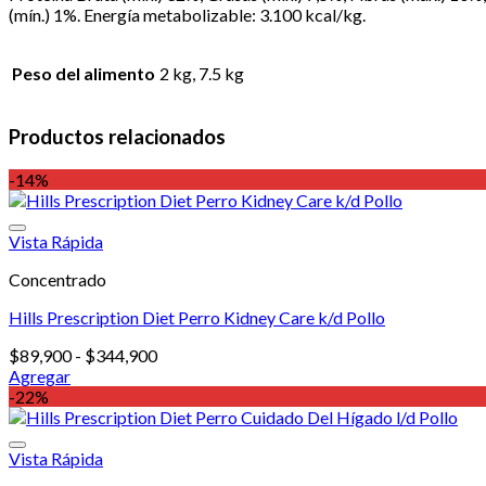
(mín.) 1%. Energía metabolizable: 3.100 kcal/kg.
Peso del alimento
2 kg, 7.5 kg
Productos relacionados
-14%
Vista Rápida
Concentrado
Hills Prescription Diet Perro Kidney Care k/d Pollo
Rango
$
89,900
-
$
344,900
de
Agregar
Este
precios:
-22%
producto
desde
tiene
$89,900
múltiples
hasta
Vista Rápida
variantes.
$344,900