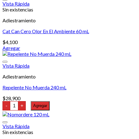
mL
Vista Rápida
cantidad
Sin existencias
Adiestramiento
Cat Can Cero Olor En El Ambiente 60 mL
$
4,100
Agregar
Vista Rápida
Adiestramiento
Repelente No Muerda 240 mL
$
28,900
Repelente
-
+
Agregar
No
Muerda
240
mL
Vista Rápida
cantidad
Sin existencias