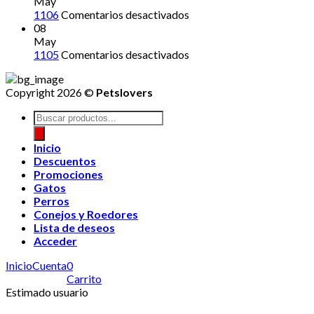
May
en
1106
Comentarios desactivados
08
May
en
1105
Comentarios desactivados
Copyright 2026 ©
Petslovers
Búsqueda
de
productos
Inicio
Descuentos
Promociones
Gatos
Perros
Conejos y Roedores
Lista de deseos
Acceder
Inicio
Cuenta
0
Carrito
Estimado usuario