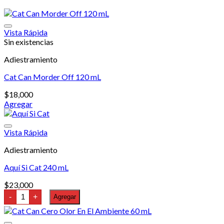
Vista Rápida
Sin existencias
Adiestramiento
Cat Can Morder Off 120 mL
$
18,000
Agregar
Vista Rápida
Adiestramiento
Aquí Si Cat 240 mL
$
23,000
Aquí
-
+
Agregar
Si
Cat
240