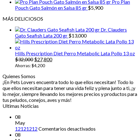
de
Pro Plan
prec
Pouch Gato Salmón en Salsa 85 gr
$
5,900
desd
MÁS DELICIOSOS
$5,0
hast
Dr. Clauders
$13
Gato Seafish Lata 200 gr
$
13,000
Hills Prescription Diet Perro Metabolic Lata Pollo 13 oz
El
El
$
32,000
$
27,800
precio
precio
Ahorras:
$
4,200
original
actual
Quienes Somos
era:
es:
¡En Pets Lovers encuentra todo lo que ellos necesitan! Todo lo
$32,000.
$27,800.
que ellos necesitan para tener una vida feliz y plena junto a ti, ¡y
lo mejor, siempre llevando los mejores precios y productos para
tus peludos, conejos, aves y más!
Ultimas Noticias
08
May
en
12121212
Comentarios desactivados
12121212
08