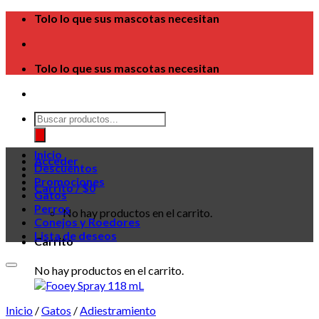
Skip
Tolo lo que sus mascotas necesitan
to
content
Tolo lo que sus mascotas necesitan
Búsqueda
de
productos
Inicio
Acceder
Descuentos
Promociones
Carrito /
$
0
Gatos
Perros
No hay productos en el carrito.
Conejos y Roedores
Lista de deseos
Carrito
No hay productos en el carrito.
Inicio
/
Gatos
/
Adiestramiento