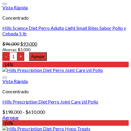
w/d
Vista Rápida
Lata
Pollo
13
Concentrado
oz
cantidad
Hills Science Diet Perro Adulto Light Small Bites Sabor Pollo y
Cebada 5 lb
El
El
$
96,000
$
93,000
precio
precio
Ahorras:
$
3,000
Hills
original
actual
-
+
Agregar
Science
era:
es:
Diet
-14%
$96,000.
$93,000.
Perro
Adulto
Light
Vista Rápida
Small
Bites
Concentrado
Sabor
Pollo
y
Hills Prescription Diet Perro Joint Care j/d Pollo
Cebada
5
Rango
$
198,000
-
$
610,000
lb
de
Agregar
cantidad
Este
precios:
-10%
producto
desde