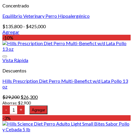
múltiples
hasta
producto
Concentrado
variantes.
$294,000
Las
Equilibrio Veterinary Perro Hipoalergénico
opciones
se
Rango
$
135,800
-
$
425,000
pueden
de
Agregar
elegir
Este
precios:
-10%
en
producto
desde
la
tiene
$135,800
página
múltiples
hasta
de
variantes.
$425,000
Vista Rápida
producto
Las
Descuentos
opciones
se
Hills Prescription Diet Perro Multi-Benefict w/d Lata Pollo 13
pueden
oz
elegir
en
El
El
$
29,200
$
26,300
la
precio
precio
Ahorras:
$
2,900
página
Hills
original
actual
-
+
Agregar
de
Prescription
era:
es:
producto
Diet
-3%
$29,200.
$26,300.
Perro
Multi-
Benefict