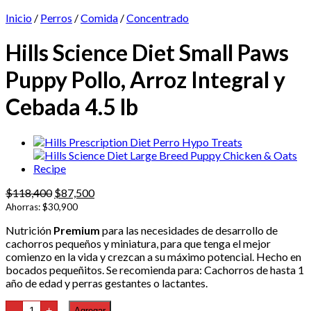
Inicio
/
Perros
/
Comida
/
Concentrado
Hills Science Diet Small Paws
Puppy Pollo, Arroz Integral y
Cebada 4.5 lb
El
El
$
118,400
$
87,500
precio
precio
Ahorras:
$
30,900
original
actual
Nutrición
Premium
para las necesidades de desarrollo de
era:
es:
cachorros pequeños y miniatura, para que tenga el mejor
$118,400.
$87,500.
comienzo en la vida y crezcan a su máximo potencial. Hecho en
bocados pequeñitos. Se recomienda para: Cachorros de hasta 1
año de edad y perras gestantes o lactantes.
Hills
-
+
Agregar