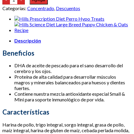
Science
Diet
Categorías:
Concentrado
,
Descuentos
Small
Paws
Puppy
Pollo,
Arroz
Integral
y
Descripción
Cebada
4.5
Beneficios
lb
cantidad
DHA de aceite de pescado para el sano desarrollo del
cerebro y los ojos.
Proteína de alta calidad para desarrollar músculos
magros y minerales balanceados para huesos y dientes
fuertes.
Contiene nuestra mezcla antioxidante especial Small &
Mini para soporte inmunológico de por vida.
Características
Harina de pollo, trigo integral, sorgo integral, grasa de pollo,
maíz integral, harina de gluten de maíz, cebada perlada molida,