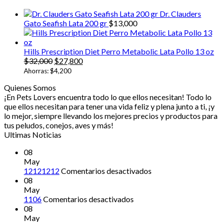
hast
Dr. Clauders
$13
Gato Seafish Lata 200 gr
$
13,000
Hills Prescription Diet Perro Metabolic Lata Pollo 13 oz
El
El
$
32,000
$
27,800
precio
precio
Ahorras:
$
4,200
original
actual
Quienes Somos
era:
es:
¡En Pets Lovers encuentra todo lo que ellos necesitan! Todo lo
$32,000.
$27,800.
que ellos necesitan para tener una vida feliz y plena junto a ti, ¡y
lo mejor, siempre llevando los mejores precios y productos para
tus peludos, conejos, aves y más!
Ultimas Noticias
08
May
en
12121212
Comentarios desactivados
12121212
08
May
en
1106
Comentarios desactivados
08
May