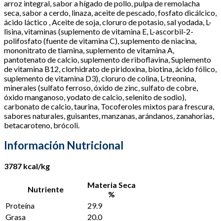
arroz integral, sabor a hígado de pollo, pulpa de remolacha
seca, sabor a cerdo, linaza, aceite de pescado, fosfato dicálcico,
ácido láctico , Aceite de soja, cloruro de potasio, sal yodada, L-
lisina, vitaminas (suplemento de vitamina E, L-ascorbil-2-
polifosfato (fuente de vitamina C), suplemento de niacina,
mononitrato de tiamina, suplemento de vitamina A,
pantotenato de calcio, suplemento de riboflavina, Suplemento
de vitamina B12, clorhidrato de piridoxina, biotina, ácido fólico,
suplemento de vitamina D3), cloruro de colina, L-treonina,
minerales (sulfato ferroso, óxido de zinc, sulfato de cobre,
óxido manganoso, yodato de calcio, selenito de sodio),
carbonato de calcio, taurina, Tocoferoles mixtos para frescura,
sabores naturales, guisantes, manzanas, arándanos, zanahorias,
betacaroteno, brócoli.
Información Nutricional
3787 kcal/kg
Materia Seca
Nutriente
%
Proteína
29.9
Grasa
20.0