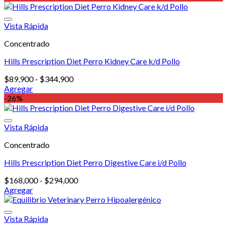
Hepatic
7.5
kg
Vista Rápida
cantidad
Concentrado
Hills Prescription Diet Perro Kidney Care k/d Pollo
Rango
$
89,900
-
$
344,900
de
Agregar
Este
precios:
-26%
producto
desde
tiene
$89,900
múltiples
hasta
Vista Rápida
variantes.
$344,900
Concentrado
Las
opciones
Hills Prescription Diet Perro Digestive Care i/d Pollo
se
pueden
Rango
$
168,000
-
$
294,000
elegir
de
Agregar
en
Este
precios:
la
producto
desde
página
tiene
$168,000
Vista Rápida
de