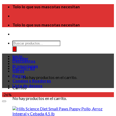
Skip
Tolo lo que sus mascotas necesitan
to
content
Tolo lo que sus mascotas necesitan
Búsqueda
de
productos
Inicio
Acceder
Descuentos
Promociones
Carrito /
$
0
Gatos
Perros
No hay productos en el carrito.
Conejos y Roedores
Lista de deseos
Carrito
-26%
No hay productos en el carrito.