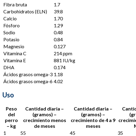
Fibra bruta
1.7
Carbohidratos (ELN)
39.8
Calcio
1.70
Fósforo
1.29
Sodio
0.48
Potasio
0.84
Magnesio
0.127
Vitamina C
214 ppm
Vitamina E
881 IU/kg
DHA
0.174
Ácidos grasos omega-3
1.18
Ácidos grasos omega-6
4.02
Uso
Peso
Cantidad diaria –
Cantidad diaria –
Cantid
del
(gramos) –
(gramos) –
(g
perro
crecimiento menos
crecimiento de 4 a 9
crecimi
– kg
de meses
meses
1
55
45
35