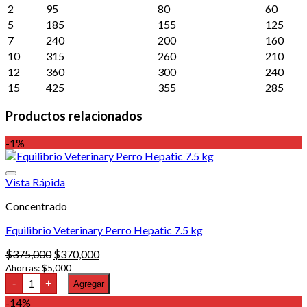
2
95
80
60
5
185
155
125
7
240
200
160
10
315
260
210
12
360
300
240
15
425
355
285
Productos relacionados
-1%
Vista Rápida
Concentrado
Equilibrio Veterinary Perro Hepatic 7.5 kg
El
El
$
375,000
$
370,000
precio
precio
Ahorras:
$
5,000
Equilibrio
original
actual
-
+
Agregar
Veterinary
era:
es:
Perro
-14%
$375,000.
$370,000.