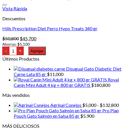
tiene
$198,000
múltiples
hasta
Vista Rápida
variantes.
$610,000
Descuentos
Las
opciones
Hills Prescription Diet Perro Hypo Treats 340 gr
se
pueden
El
El
$
50,800
$
45,700
elegir
precio
precio
Ahorras:
$
5,100
en
Hills
original
actual
-
+
Agregar
la
Prescription
era:
es:
página
Diet
Últimos Productos
$50,800.
$45,700.
Perro
de
Hypo
producto
Disugual Gato Diabetic Diet
Treats
Carne Lata 85 gr
$
11,000
340
Royal
gr
cantidad
Canin Mini Adult 4 kg + 800 gr GRATIS
$
180,800
Más vendidos
Ran
Agrinal Conejos
$
5,000
-
$
132,800
de
Pro Plan
prec
Pouch Gato Salmón en Salsa 85 gr
$
5,900
desd
MÁS DELICIOSOS
$5,0