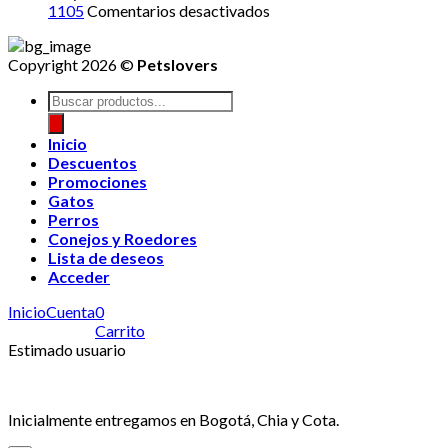
en
1105
Comentarios desactivados
Copyright 2026 ©
Petslovers
Búsqueda
de
productos
Inicio
Descuentos
Promociones
Gatos
Perros
Conejos y Roedores
Lista de deseos
Acceder
Inicio
Cuenta
0
Carrito
Estimado usuario
Inicialmente entregamos en Bogotá, Chia y Cota.