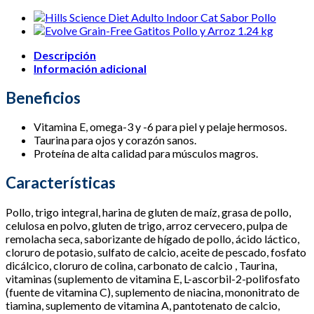
Gato
Hairball
Control
+7
Sabor
Descripción
Pollo
3.5
Información adicional
lb
cantidad
Beneficios
Vitamina E, omega-3 y -6 para piel y pelaje hermosos.
Taurina para ojos y corazón sanos.
Proteína de alta calidad para músculos magros.
Características
Pollo, trigo integral, harina de gluten de maíz, grasa de pollo,
celulosa en polvo, gluten de trigo, arroz cervecero, pulpa de
remolacha seca, saborizante de hígado de pollo, ácido láctico,
cloruro de potasio, sulfato de calcio, aceite de pescado, fosfato
dicálcico, cloruro de colina, carbonato de calcio , Taurina,
vitaminas (suplemento de vitamina E, L-ascorbil-2-polifosfato
(fuente de vitamina C), suplemento de niacina, mononitrato de
tiamina, suplemento de vitamina A, pantotenato de calcio,