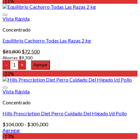
-11%
Vista Rápida
Concentrado
Equilibrio Cachorro Todas Las Razas 2 kg
El
El
$
81,800
$
72,500
precio
precio
Ahorras:
$
9,300
Equilibrio
original
actual
-
+
Agregar
Cachorro
era:
es:
Todas
-22%
$81,800.
$72,500.
Las
Razas
2
Vista Rápida
kg
cantidad
Concentrado
Hills Prescription Diet Perro Cuidado Del Hígado l/d Pollo
Rango
$
104,000
-
$
305,000
de
Agregar
Este
precios:
-13%