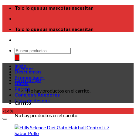
Skip
Tolo lo que sus mascotas necesitan
to
content
Tolo lo que sus mascotas necesitan
Búsqueda
de
productos
Inicio
Acceder
Descuentos
Promociones
Carrito /
$
0
Gatos
Perros
No hay productos en el carrito.
Conejos y Roedores
Lista de deseos
Carrito
-14%
No hay productos en el carrito.