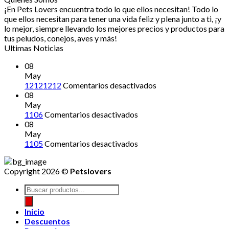
era:
es:
¡En Pets Lovers encuentra todo lo que ellos necesitan! Todo lo
$32,000.
$27,800.
que ellos necesitan para tener una vida feliz y plena junto a ti, ¡y
lo mejor, siempre llevando los mejores precios y productos para
tus peludos, conejos, aves y más!
Ultimas Noticias
08
May
en
12121212
Comentarios desactivados
12121212
08
May
en
1106
Comentarios desactivados
08
May
en
1105
Comentarios desactivados
Copyright 2026 ©
Petslovers
Búsqueda
de
productos
Inicio
Descuentos