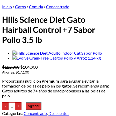
Inicio
/
Gatos
/
Comida
/
Concentrado
Hills Science Diet Gato
Hairball Control +7 Sabor
Pollo 3.5 lb
El
El
$
122,000
$
104,900
precio
precio
Ahorras:
$
17,100
original
actual
Proporciona nutrición
Premium
para ayudar a evitar la
era:
es:
formación de bolas de pelo en los gatos. Se recomienda para:
$122,000.
$104,900.
Gatos adultos de 7+ años de edad propensos a las bolas de
pelo.
Hills
-
+
Agregar
Science
Diet
Categorías:
Concentrado
,
Descuentos