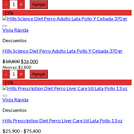
Hills
original
actual
-
+
Agregar
Science
era:
es:
Diet
-15%
$284,500.
$205,900.
Large
Breed
Puppy
Vista Rápida
Chicken
&
Descuentos
Oats
Recipe
15.5
Hills Science Diet Perro Adulto Lata Pollo Y Cebada 370 gr
lb
cantidad
El
El
$
18,800
$
16,000
precio
precio
Ahorras:
$
2,800
Hills
original
actual
-
+
Agregar
Science
era:
es:
Diet
-15%
$18,800.
$16,000.
Perro
Adulto
Lata
Vista Rápida
Pollo
Y
Descuentos
Cebada
370
gr
Hills Prescription Diet Perro Liver Care l/d Lata Pollo 13 oz
cantidad
Rango
$
25,900
-
$
75,400