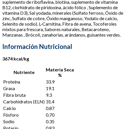
suplemento de riboflavina, biotina, suplemento de vitamina
B12, clorhidrato de piridoxina, ácido fólico , Suplemento de
vitamina D3), Sal yodada, minerales (Sulfato ferroso, Óxido de
zinc, Sulfato de cobre, Óxido manganoso, Yodato de calcio,
Selenito de sodio), L-Carnitina, Fibra de avena, Tocoferoles
mixtos para frescura, Sabores naturales, Betacaroteno,
Manzanas , Brócoli, zanahorias, arándanos, guisantes verdes.
Información Nutricional
3674 kcal/kg
Materia Seca
Nutriente
%
Proteína
33.9
Grasa
19.1
Fibra bruta
9.3
Carbohidratos (ELN)
31.4
Calcio
0.87
Fósforo
0.70
Sodio
0.35
Potasio
0.83