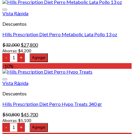
producto
desde
tiene
$104,000
múltiples
hasta
Vista Rápida
variantes.
$305,000
Descuentos
Las
opciones
Hills Prescription Diet Perro Metabolic Lata Pollo 13 oz
se
pueden
El
El
$
32,000
$
27,800
elegir
precio
precio
Ahorras:
$
4,200
en
Hills
original
actual
-
+
Agregar
la
Prescription
era:
es:
página
Diet
-10%
$32,000.
$27,800.
Perro
de
Metabolic
producto
Lata
Vista Rápida
Pollo
13
Descuentos
oz
cantidad
Hills Prescription Diet Perro Hypo Treats 340 gr
El
El
$
50,800
$
45,700
precio
precio
Ahorras:
$
5,100
Hills
original
actual
-
+
Agregar
Prescription
era:
es: