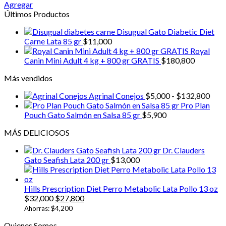
de
Agregar
Este
precios:
Últimos Productos
producto
desde
Disugual Gato Diabetic Diet
tiene
$25,900
Carne Lata 85 gr
$
11,000
múltiples
hasta
Royal
variantes.
$75,400
Canin Mini Adult 4 kg + 800 gr GRATIS
$
180,800
Las
opciones
Más vendidos
se
pueden
Ran
Agrinal Conejos
$
5,000
-
$
132,800
elegir
de
Pro Plan
en
prec
Pouch Gato Salmón en Salsa 85 gr
$
5,900
la
desd
página
MÁS DELICIOSOS
$5,0
de
hast
producto
Dr. Clauders
$13
Gato Seafish Lata 200 gr
$
13,000
Hills Prescription Diet Perro Metabolic Lata Pollo 13 oz
El
El
$
32,000
$
27,800
precio
precio
Ahorras:
$
4,200
original
actual
Quienes Somos