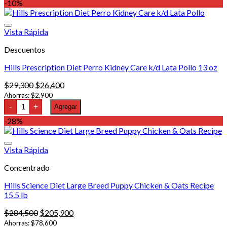
Diet
-10%
$50,800.
$45,700.
Perro
Hypo
Treats
Vista Rápida
340
gr
Descuentos
cantidad
Hills Prescription Diet Perro Kidney Care k/d Lata Pollo 13 oz
El
El
$
29,300
$
26,400
precio
precio
Ahorras:
$
2,900
Hills
original
actual
-
+
Agregar
Prescription
era:
es:
Diet
-28%
$29,300.
$26,400.
Perro
Kidney
Care
Vista Rápida
k/d
Lata
Concentrado
Pollo
13
oz
Hills Science Diet Large Breed Puppy Chicken & Oats Recipe
cantidad
15.5 lb
El
El
$
284,500
$
205,900
precio
precio
Ahorras:
$
78,600