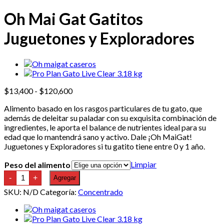
Oh Mai Gat Gatitos
Juguetones y Exploradores
Rango
$
13,400
-
$
120,600
de
Alimento basado en los rasgos particulares de tu gato, que
precios:
además de deleitar su paladar con su exquisita combinación de
desde
ingredientes, le aporta el balance de nutrientes ideal para su
$13,400
edad que lo mantendrá sano y activo.
Dale ¡Oh MaiGat!
hasta
Juguetones y Exploradores si tu gatito tiene entre 0 y 1 año.
$120,600
Limpiar
Peso del alimento
Oh
-
+
Agregar
Mai
Gat
SKU:
N/D
Categoría:
Concentrado
Gatitos
Juguetones
y
Exploradores