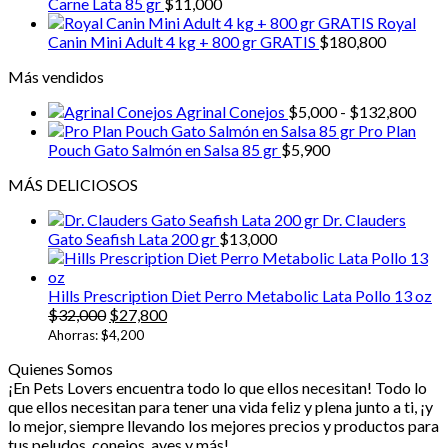
Carne Lata 85 gr
$
11,000
múltiples
hasta
Royal
variantes.
$161,900
Canin Mini Adult 4 kg + 800 gr GRATIS
$
180,800
Las
opciones
Más vendidos
se
pueden
Ran
Agrinal Conejos
$
5,000
-
$
132,800
elegir
de
Pro Plan
en
prec
Pouch Gato Salmón en Salsa 85 gr
$
5,900
la
desd
página
MÁS DELICIOSOS
$5,0
de
hast
producto
Dr. Clauders
$13
Gato Seafish Lata 200 gr
$
13,000
Hills Prescription Diet Perro Metabolic Lata Pollo 13 oz
El
El
$
32,000
$
27,800
precio
precio
Ahorras:
$
4,200
original
actual
Quienes Somos
era:
es:
¡En Pets Lovers encuentra todo lo que ellos necesitan! Todo lo
$32,000.
$27,800.
que ellos necesitan para tener una vida feliz y plena junto a ti, ¡y
lo mejor, siempre llevando los mejores precios y productos para
tus peludos, conejos, aves y más!