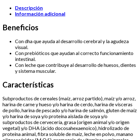
cantidad
Descripción
Información adicional
Beneficios
Con dha que ayuda al desarrollo cerebral y la agudeza
visual.
Con prebióticos que ayudan al correcto funcionamiento
intestinal.
Con leche que contribuye al desarrollo de huesos, dientes
y sistema muscular.
Características
Subproductos de cereales (maíz, arroz partido), maíz y/o arroz,
harina de carne y hueso y/o harina de cerdo, harina de vísceras
de pollo, harina de pescado y/o harina de salmón, gluten de maíz
y/o harina de soya y/o proteína aislada de soya y/o
subproductos de cervecería, grasa (origen animal y/o origen
vegetal) y/o DHA (ácido docosahexaenoico), hidrolizado de
proteína animal, fibra soluble de maíz, leche en polvo, manano
oligosacáridos (M.O.S), premezcla de vitaminas y minerales