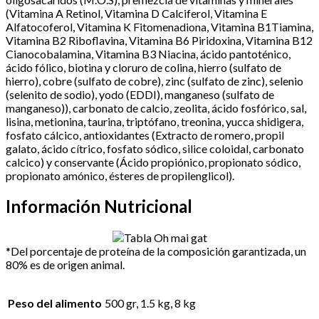
(Vitamina A Retinol, Vitamina D Calciferol, Vitamina E
Alfatocoferol, Vitamina K Fitomenadiona, Vitamina B1Tiamina,
Vitamina B2 Riboflavina, Vitamina B6 Piridoxina, Vitamina B12
Cianocobalamina, Vitamina B3 Niacina, ácido pantoténico,
ácido fólico, biotina y cloruro de colina, hierro (sulfato de
hierro), cobre (sulfato de cobre), zinc (sulfato de zinc), selenio
(selenito de sodio), yodo (EDDI), manganeso (sulfato de
manganeso)), carbonato de calcio, zeolita, ácido fosfórico, sal,
lisina, metionina, taurina, triptófano, treonina, yucca shidigera,
fosfato cálcico, antioxidantes (Extracto de romero, propil
galato, ácido cítrico, fosfato sódico, silice coloidal, carbonato
calcico) y conservante (Ácido propiónico, propionato sódico,
propionato amónico, ésteres de propilenglicol).
Información Nutricional
*Del porcentaje de proteína de la composición garantizada, un
80% es de origen animal.
Peso del alimento
500 gr, 1.5 kg, 8 kg