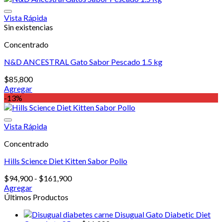
Vista Rápida
Sin existencias
Concentrado
N&D ANCESTRAL Gato Sabor Pescado 1.5 kg
$
85,800
Agregar
-13%
Vista Rápida
Concentrado
Hills Science Diet Kitten Sabor Pollo
Rango
$
94,900
-
$
161,900
de
Agregar
Este
precios:
Últimos Productos
producto
desde
Disugual Gato Diabetic Diet
tiene
$94,900