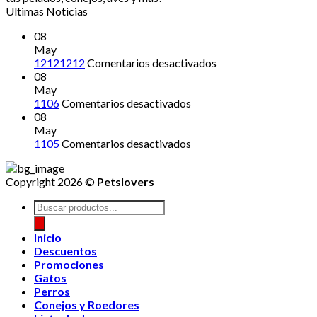
Ultimas Noticias
08
May
en
12121212
Comentarios desactivados
12121212
08
May
en
1106
Comentarios desactivados
08
May
en
1105
Comentarios desactivados
Copyright 2026 ©
Petslovers
Búsqueda
de
productos
Inicio
Descuentos
Promociones
Gatos
Perros
Conejos y Roedores