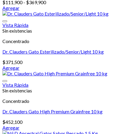
Rango
$
111,900
-
$
369,900
de
Agregar
Este
precios:
producto
desde
tiene
$111,900
Vista Rápida
múltiples
hasta
Sin existencias
variantes.
$369,900
Concentrado
Las
opciones
Dr. Clauders Gato Esterilizado/Senior/Light 10 kg
se
pueden
$
371,500
elegir
Agregar
en
la
página
Vista Rápida
de
Sin existencias
producto
Concentrado
Dr. Clauders Gato High Premium Grainfree 10 kg
$
452,100
Agregar