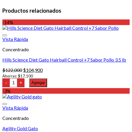
Productos relacionados
-14%
Vista Rápida
Concentrado
Hills Science Diet Gato Hairball Control +7 Sabor Pollo 3.5 lb
El
El
$
122,000
$
104,900
precio
precio
Ahorras:
$
17,100
Hills
original
actual
-
+
Agregar
Science
era:
es:
Diet
-3%
$122,000.
$104,900.
Gato
Hairball
Control
Vista Rápida
+7
Sabor
Concentrado
Pollo
3.5
lb
Agility Gold Gato