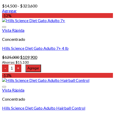
cantidad
Rango
$
14,500
-
$
323,600
de
Agregar
Este
precios:
-12%
producto
desde
tiene
$14,500
múltiples
hasta
Vista Rápida
variantes.
$323,600
Concentrado
Las
opciones
Hills Science Diet Gato Adulto 7+ 4 lb
se
pueden
El
El
$
125,000
$
109,900
elegir
precio
precio
Ahorras:
$
15,100
en
Hills
original
actual
-
+
Agregar
la
Science
era:
es:
página
Diet
-13%
$125,000.
$109,900.
Gato
de
Adulto
producto
7+
Vista Rápida
4
lb
Concentrado
cantidad
Hills Science Diet Gato Adulto Hairball Control