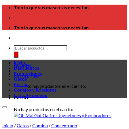
Skip
Tolo lo que sus mascotas necesitan
to
content
Tolo lo que sus mascotas necesitan
Búsqueda
de
productos
Inicio
Acceder
Descuentos
Promociones
Carrito /
$
0
Gatos
Perros
No hay productos en el carrito.
Conejos y Roedores
Lista de deseos
Carrito
No hay productos en el carrito.
Inicio
/
Gatos
/
Comida
/
Concentrado