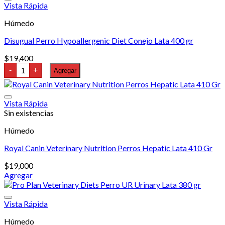
Vista Rápida
Húmedo
Disugual Perro Hypoallergenic Diet Conejo Lata 400 gr
$
19,400
Disugual
-
+
Agregar
Perro
Hypoallergenic
Diet
Conejo
Vista Rápida
Lata
Sin existencias
400
gr
Húmedo
cantidad
Royal Canin Veterinary Nutrition Perros Hepatic Lata 410 Gr
$
19,000
Agregar
Vista Rápida
Húmedo