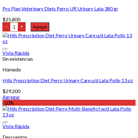
Pro Plan Veterinary Diets Perro UR Urinary Lata 380 gr
$
25,800
Pro
-
+
Agregar
Plan
Veterinary
Diets
Perro
UR
Vista Rápida
Urinary
Sin existencias
Lata
380
gr
Húmedo
cantidad
Hills Prescription Diet Perro Urinary Care u/d Lata Pollo 13 oz
$
29,200
Agregar
-10%
Vista Rápida
Descuentos