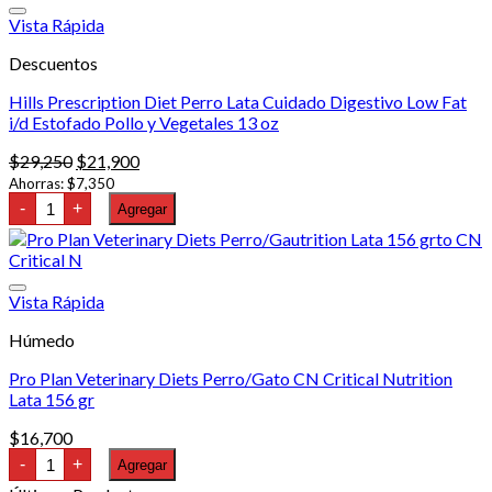
Vista Rápida
Descuentos
Hills Prescription Diet Perro Lata Cuidado Digestivo Low Fat
i/d Estofado Pollo y Vegetales 13 oz
El
El
$
29,250
$
21,900
precio
precio
Ahorras:
$
7,350
Hills
original
actual
-
+
Agregar
Prescription
era:
es:
Diet
$29,250.
$21,900.
Perro
Lata
Cuidado
Vista Rápida
Digestivo
Low
Húmedo
Fat
i/d
Estofado
Pro Plan Veterinary Diets Perro/Gato CN Critical Nutrition
Pollo
Lata 156 gr
y
Vegetales
$
16,700
13
Pro
oz
-
+
Agregar
Plan
cantidad
Veterinary