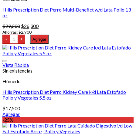
Hills Prescription Diet Perro Multi-Benefict w/d Lata Pollo 13
oz
El
El
$
29,200
$
26,300
precio
precio
Ahorras:
$
2,900
Hills
original
actual
-
+
Agregar
Prescription
era:
es:
Diet
$29,200.
$26,300.
Perro
Multi-
Benefict
Vista Rápida
w/d
Sin existencias
Lata
Pollo
13
Húmedo
oz
cantidad
Hills Prescription Diet Perro Kidney Care k/d Lata Estofado
Pollo y Vegetales 5.5 oz
$
17,500
Agregar
-25%