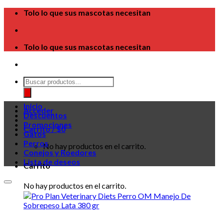
Skip
Tolo lo que sus mascotas necesitan
to
content
Tolo lo que sus mascotas necesitan
Búsqueda
de
productos
Inicio
Acceder
Descuentos
Promociones
Carrito /
$
0
Gatos
Perros
No hay productos en el carrito.
Conejos y Roedores
Lista de deseos
Carrito
No hay productos en el carrito.