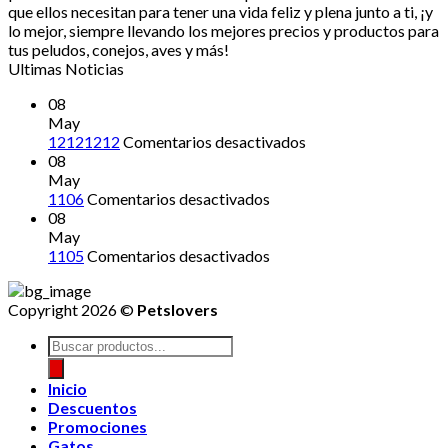
que ellos necesitan para tener una vida feliz y plena junto a ti, ¡y
lo mejor, siempre llevando los mejores precios y productos para
tus peludos, conejos, aves y más!
Ultimas Noticias
08
May
en
12121212
Comentarios desactivados
12121212
08
May
en
1106
Comentarios desactivados
08
May
en
1105
Comentarios desactivados
Copyright 2026 ©
Petslovers
Búsqueda
de
productos
Inicio
Descuentos
Promociones
Gatos