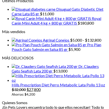
Últimos Productos
Diets
Perro/Gato
Disugual Gato Diabetic Diet
CN
Carne Lata 85 gr
$
11,000
Critical
Royal
Nutrition
Lata
Canin Mini Adult 4 kg + 800 gr GRATIS
$
180,800
156
gr
Más vendidos
cantidad
Ran
Agrinal Conejos
$
5,000
-
$
132,800
de
Pro Plan
prec
Pouch Gato Salmón en Salsa 85 gr
$
5,900
desd
MÁS DELICIOSOS
$5,0
hast
Dr. Clauders
$13
Gato Seafish Lata 200 gr
$
13,000
Hills Prescription Diet Perro Metabolic Lata Pollo 13 oz
El
El
$
32,000
$
27,800
precio
precio
Ahorras:
$
4,200
original
actual
Quienes Somos
era:
es:
¡En Pets Lovers encuentra todo lo que ellos necesitan! Todo lo
$32,000.
$27,800.