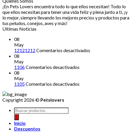
Quienes Somos
era:
es:
¡En Pets Lovers encuentra todo lo que ellos necesitan! Todo lo
$32,000.
$27,800.
que ellos necesitan para tener una vida feliz y plena junto a ti, ¡y
lo mejor, siempre llevando los mejores precios y productos para
tus peludos, conejos, aves y más!
Ultimas Noticias
08
May
en
12121212
Comentarios desactivados
12121212
08
May
en
1106
Comentarios desactivados
08
May
en
1105
Comentarios desactivados
Copyright 2026 ©
Petslovers
Búsqueda
de
productos
Inicio
Descuentos