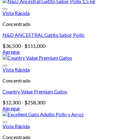
Este
precios:
producto
desde
tiene
$111,900
Vista Rápida
múltiples
hasta
Concentrado
variantes.
$369,900
Las
N&D ANCESTRAL Gatito Sabor Pollo
opciones
se
Rango
$
36,500
-
$
111,000
pueden
de
Agregar
elegir
Este
precios:
en
producto
desde
la
tiene
$36,500
Vista Rápida
página
múltiples
hasta
de
Concentrado
variantes.
$111,000
producto
Las
Country Value Premium Gatos
opciones
se
Rango
$
12,300
-
$
258,300
pueden
de
Agregar
elegir
Este
precios:
en
producto
desde
la
tiene
$12,300
Vista Rápida
página
múltiples
hasta
de
Concentrado
variantes.
$258,300