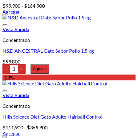
Rango
$
99,900
-
$
164,900
de
Agregar
Este
precios:
producto
desde
tiene
$99,900
Vista Rápida
múltiples
hasta
Concentrado
variantes.
$164,900
Las
N&D ANCESTRAL Gato Sabor Pollo 1.5 kg
opciones
se
$
99,800
pueden
N&D
-
+
Agregar
elegir
ANCESTRAL
en
Gato
-13%
Sabor
la
Pollo
página
1.5
de
Vista Rápida
kg
producto
cantidad
Concentrado
Hills Science Diet Gato Adulto Hairball Control
Rango
$
111,900
-
$
369,900
de
Agregar