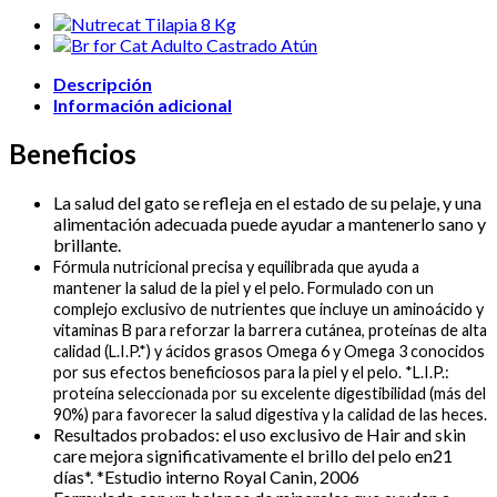
&
Skin
2
kg
Descripción
+
3
Información adicional
Latas
Hair
Beneficios
&
Skin
85
La salud del gato se refleja en el estado de su pelaje, y una
gr
alimentación adecuada puede ayudar a mantenerlo sano y
GRATIS
brillante.
cantidad
Fórmula nutricional precisa y equilibrada que ayuda a
mantener la salud de la piel y el pelo. Formulado con un
complejo exclusivo de nutrientes que incluye un aminoácido y
vitaminas B para reforzar la barrera cutánea, proteínas de alta
calidad (L.I.P.*) y ácidos grasos Omega 6 y Omega 3 conocidos
por sus efectos beneficiosos para la piel y el pelo. *L.I.P.:
proteína seleccionada por su excelente digestibilidad (más del
90%) para favorecer la salud digestiva y la calidad de las heces.
Resultados probados: el uso exclusivo de Hair and skin
care mejora significativamente el brillo del pelo en21
días*. *Estudio interno Royal Canin, 2006