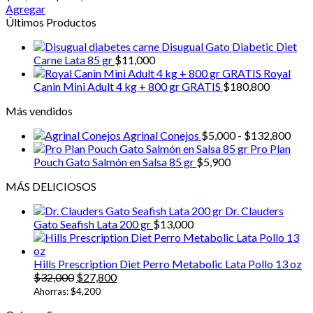
de
Agregar
Este
precios:
Últimos Productos
producto
desde
Disugual Gato Diabetic Diet
tiene
$21,600
Carne Lata 85 gr
$
11,000
múltiples
hasta
Royal
variantes.
$217,200
Canin Mini Adult 4 kg + 800 gr GRATIS
$
180,800
Las
opciones
Más vendidos
se
pueden
Ran
Agrinal Conejos
$
5,000
-
$
132,800
elegir
de
Pro Plan
en
prec
Pouch Gato Salmón en Salsa 85 gr
$
5,900
la
desd
página
MÁS DELICIOSOS
$5,0
de
hast
producto
Dr. Clauders
$13
Gato Seafish Lata 200 gr
$
13,000
Hills Prescription Diet Perro Metabolic Lata Pollo 13 oz
El
El
$
32,000
$
27,800
precio
precio
Ahorras:
$
4,200
original
actual