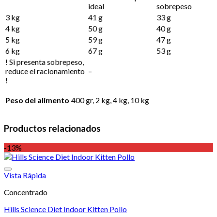
ideal
sobrepeso
3 kg
41 g
33 g
4 kg
50 g
40 g
5 kg
59 g
47 g
6 kg
67 g
53 g
! Si presenta sobrepeso,
reduce el racionamiento
–
!
Peso del alimento
400 gr, 2 kg, 4 kg, 10 kg
Productos relacionados
-13%
Vista Rápida
Concentrado
Hills Science Diet Indoor Kitten Pollo