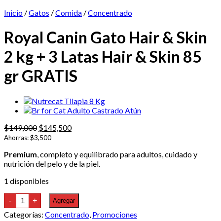
Inicio
/
Gatos
/
Comida
/
Concentrado
Royal Canin Gato Hair & Skin
2 kg + 3 Latas Hair & Skin 85
gr GRATIS
El
El
$
149,000
$
145,500
precio
precio
Ahorras:
$
3,500
original
actual
Premium
, completo y equilibrado para adultos, cuidado y
era:
es:
nutrición del pelo y de la piel.
$149,000.
$145,500.
1 disponibles
Royal
-
+
Agregar
Canin
Gato
Categorías:
Concentrado
,
Promociones
Hair