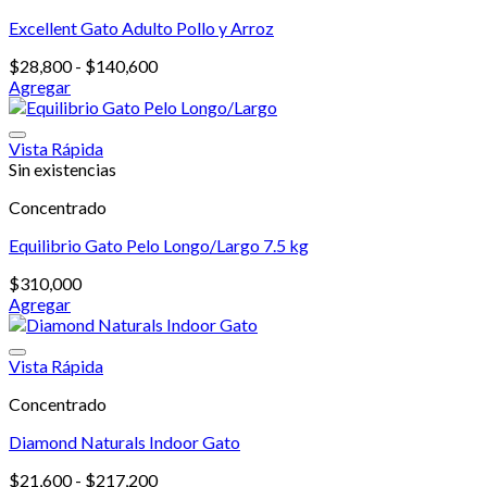
producto
Las
Excellent Gato Adulto Pollo y Arroz
opciones
se
Rango
$
28,800
-
$
140,600
pueden
de
Agregar
elegir
Este
precios:
en
producto
desde
la
tiene
$28,800
Vista Rápida
página
múltiples
hasta
Sin existencias
de
variantes.
$140,600
producto
Concentrado
Las
opciones
Equilibrio Gato Pelo Longo/Largo 7.5 kg
se
pueden
$
310,000
elegir
Agregar
en
la
página
Vista Rápida
de
producto
Concentrado
Diamond Naturals Indoor Gato
Rango
$
21,600
-
$
217,200