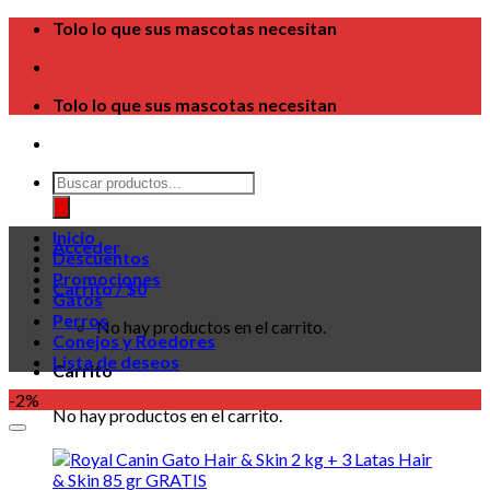
Skip
Tolo lo que sus mascotas necesitan
to
content
Tolo lo que sus mascotas necesitan
Búsqueda
de
productos
Inicio
Acceder
Descuentos
Promociones
Carrito /
$
0
Gatos
Perros
No hay productos en el carrito.
Conejos y Roedores
Lista de deseos
Carrito
-2%
No hay productos en el carrito.