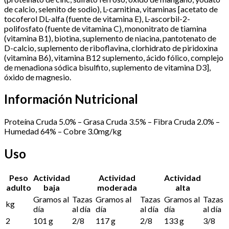
de calcio, selenito de sodio), L-carnitina, vitaminas [acetato de
tocoferol DL-alfa (fuente de vitamina E), L-ascorbil-2-
polifosfato (fuente de vitamina C), mononitrato de tiamina
(vitamina B1), biotina, suplemento de niacina, pantotenato de
D-calcio, suplemento de riboflavina, clorhidrato de piridoxina
(vitamina B6), vitamina B12 suplemento, ácido fólico, complejo
de menadiona sódica bisulfito, suplemento de vitamina D3],
óxido de magnesio.
Información Nutricional
Proteína Cruda 5.0% – Grasa Cruda 3.5% – Fibra Cruda 2.0% –
Humedad 64% – Cobre 3.0mg/kg
Uso
Peso
Actividad
Actividad
Actividad
adulto
baja
moderada
alta
Gramos al
Tazas
Gramos al
Tazas
Gramos al
Tazas
kg
día
al día
día
al día
día
al día
2
101 g
2/8
117 g
2/8
133 g
3/8