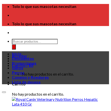
Skip
Tolo lo que sus mascotas necesitan
to
content
Tolo lo que sus mascotas necesitan
Búsqueda
de
productos
Inicio
Acceder
Descuentos
Promociones
Carrito /
$
0
Gatos
Perros
No hay productos en el carrito.
Conejos y Roedores
Lista de deseos
Carrito
No hay productos en el carrito.