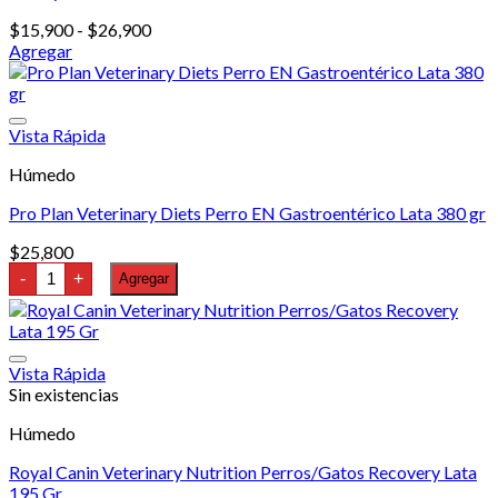
elegir
Rango
$
15,900
-
$
26,900
en
de
Agregar
la
Este
precios:
página
producto
desde
de
tiene
$15,900
producto
múltiples
hasta
Vista Rápida
variantes.
$26,900
Húmedo
Las
opciones
Pro Plan Veterinary Diets Perro EN Gastroentérico Lata 380 gr
se
pueden
$
25,800
elegir
Pro
-
+
Agregar
en
Plan
la
Veterinary
Diets
página
Perro
de
EN
producto
Vista Rápida
Gastroentérico
Sin existencias
Lata
380
gr
Húmedo
cantidad
Royal Canin Veterinary Nutrition Perros/Gatos Recovery Lata
195 Gr