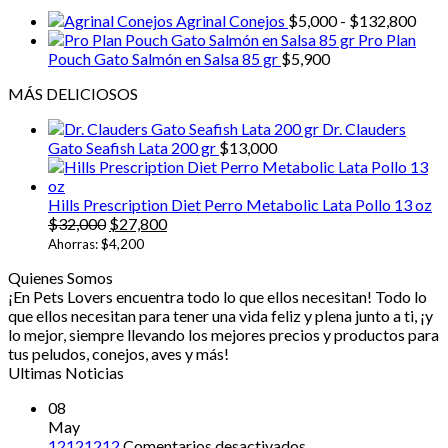
Ran
Agrinal Conejos
$
5,000
-
$
132,800
de
Pro Plan
prec
Pouch Gato Salmón en Salsa 85 gr
$
5,900
desd
MÁS DELICIOSOS
$5,0
hast
Dr. Clauders
$13
Gato Seafish Lata 200 gr
$
13,000
Hills Prescription Diet Perro Metabolic Lata Pollo 13 oz
El
El
$
32,000
$
27,800
precio
precio
Ahorras:
$
4,200
original
actual
Quienes Somos
era:
es:
¡En Pets Lovers encuentra todo lo que ellos necesitan! Todo lo
$32,000.
$27,800.
que ellos necesitan para tener una vida feliz y plena junto a ti, ¡y
lo mejor, siempre llevando los mejores precios y productos para
tus peludos, conejos, aves y más!
Ultimas Noticias
08
May
en
12121212
Comentarios desactivados