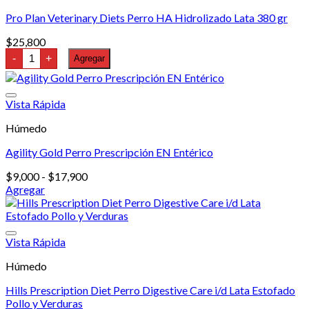
Pro Plan Veterinary Diets Perro HA Hidrolizado Lata 380 gr
$
25,800
Pro
-
+
Agregar
Plan
Veterinary
Diets
Perro
Vista Rápida
HA
Hidrolizado
Húmedo
Lata
380
Agility Gold Perro Prescripción EN Entérico
gr
cantidad
Rango
$
9,000
-
$
17,900
de
Agregar
Este
precios:
producto
desde
tiene
$9,000
múltiples
hasta
Vista Rápida
variantes.
$17,900
Húmedo
Las
opciones
Hills Prescription Diet Perro Digestive Care i/d Lata Estofado
se
Pollo y Verduras
pueden