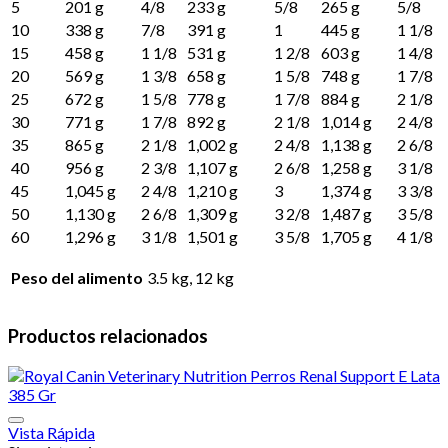
5
201 g
4/8
233 g
5/8
265 g
5/8
10
338 g
7/8
391 g
1
445 g
1 1/8
15
458 g
1 1/8
531 g
1 2/8
603 g
1 4/8
20
569 g
1 3/8
658 g
1 5/8
748 g
1 7/8
25
672 g
1 5/8
778 g
1 7/8
884 g
2 1/8
30
771 g
1 7/8
892 g
2 1/8
1,014 g
2 4/8
35
865 g
2 1/8
1,002 g
2 4/8
1,138 g
2 6/8
40
956 g
2 3/8
1,107 g
2 6/8
1,258 g
3 1/8
45
1,045 g
2 4/8
1,210 g
3
1,374 g
3 3/8
50
1,130 g
2 6/8
1,309 g
3 2/8
1,487 g
3 5/8
60
1,296 g
3 1/8
1,501 g
3 5/8
1,705 g
4 1/8
Peso del alimento
3.5 kg, 12 kg
Productos relacionados
Vista Rápida