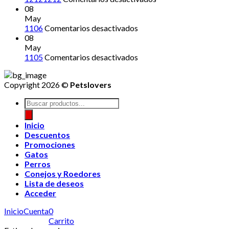
12121212
08
May
en
1106
Comentarios desactivados
08
May
en
1105
Comentarios desactivados
Copyright 2026 ©
Petslovers
Búsqueda
de
productos
Inicio
Descuentos
Promociones
Gatos
Perros
Conejos y Roedores
Lista de deseos
Acceder
Inicio
Cuenta
0
Carrito