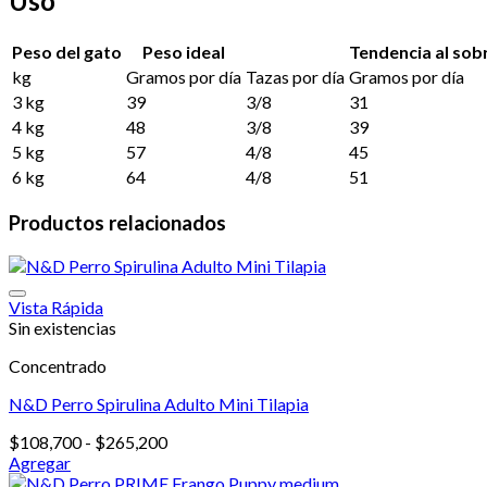
Uso
Peso del gato
Peso ideal
Tendencia al so
kg
Gramos por día
Tazas por día
Gramos por día
3 kg
39
3/8
31
4 kg
48
3/8
39
5 kg
57
4/8
45
6 kg
64
4/8
51
Productos relacionados
Vista Rápida
Sin existencias
Concentrado
N&D Perro Spirulina Adulto Mini Tilapia
Rango
$
108,700
-
$
265,200
de
Agregar
Este
precios: