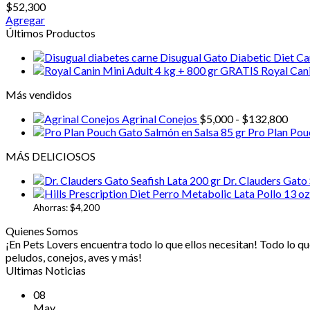
$
52,300
Agregar
Últimos Productos
Disugual Gato Diabetic Diet Ca
Royal Can
Más vendidos
Ran
Agrinal Conejos
$
5,000
-
$
132,800
de
Pro Plan Pou
prec
MÁS DELICIOSOS
desd
$5,0
Dr. Clauders Gato 
hast
$13
Ahorras:
$
4,200
Quienes Somos
¡En Pets Lovers encuentra todo lo que ellos necesitan! Todo lo que 
peludos, conejos, aves y más!
Ultimas Noticias
08
May