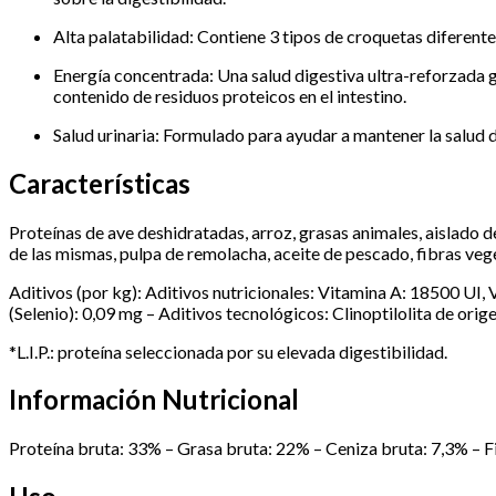
Alta palatabilidad: Contiene 3 tipos de croquetas diferent
Energía concentrada: Una salud digestiva ultra-reforzada gr
contenido de residuos proteicos en el intestino.
Salud urinaria: Formulado para ayudar a mantener la salud d
Características
Proteínas de ave deshidratadas, arroz, grasas animales, aislado de
de las mismas, pulpa de remolacha, aceite de pescado, fibras vege
Aditivos (por kg): Aditivos nutricionales: Vitamina A: 18500 UI,
(Selenio): 0,09 mg – Aditivos tecnológicos: Clinoptilolita de ori
*L.I.P.: proteína seleccionada por su elevada digestibilidad.
Información Nutricional
Proteína bruta: 33% – Grasa bruta: 22% – Ceniza bruta: 7,3% – F