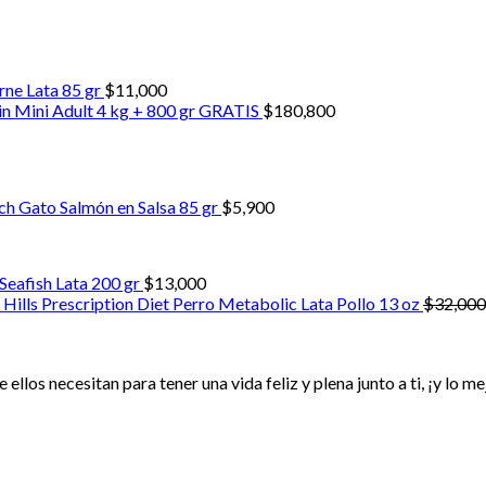
rne Lata 85 gr
$
11,000
in Mini Adult 4 kg + 800 gr GRATIS
$
180,800
go
ch Gato Salmón en Salsa 85 gr
$
5,900
ios:
e
00
Seafish Lata 200 gr
$
13,000
a
Hills Prescription Diet Perro Metabolic Lata Pollo 13 oz
$
32,000
2,800
ellos necesitan para tener una vida feliz y plena junto a ti, ¡y lo 