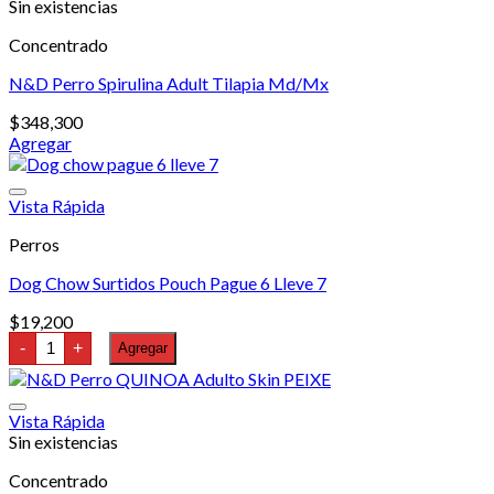
múltiples
hasta
Sin existencias
variantes.
$281,200
Concentrado
Las
opciones
N&D Perro Spirulina Adult Tilapia Md/Mx
se
pueden
$
348,300
elegir
Agregar
en
la
página
Vista Rápida
de
producto
Perros
Dog Chow Surtidos Pouch Pague 6 Lleve 7
$
19,200
Dog
-
+
Agregar
Chow
Surtidos
Pouch
Pague
Vista Rápida
6
Sin existencias
Lleve
7
Concentrado
cantidad