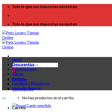
Skip
Tolo lo que sus mascotas necesitan
to
content
Tolo lo que sus mascotas necesitan
Inicio
Búsqueda
Descuentos
de
Promociones
productos
Gatos
Perros
Acceder
Conejos y Roedores
Lista de deseos
Carrito /
$
0
No hay productos en el carrito.
Carrito