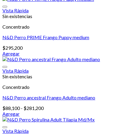
producto
desde
tiene
$108,700
Vista Rápida
múltiples
hasta
Sin existencias
variantes.
$265,200
Concentrado
Las
opciones
N&D Perro PRIME Frango Puppy medium
se
pueden
$
295,200
elegir
Agregar
en
la
página
Vista Rápida
de
Sin existencias
producto
Concentrado
N&D Perro ancestral Frango Adulto mediano
Rango
$
88,100
-
$
281,200
de
Agregar
Este
precios:
producto
desde
tiene
$88,100
Vista Rápida