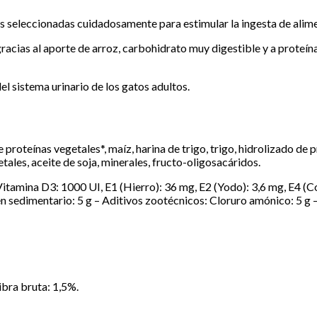
es seleccionadas cuidadosamente para estimular la ingesta de alime
acias al aporte de arroz, carbohidrato muy digestible y a proteínas 
el sistema urinario de los gatos adultos.
 proteínas vegetales*, maíz, harina de trigo, trigo, hidrolizado de
tales, aceite de soja, minerales, fructo-oligosacáridos.
 Vitamina D3: 1000 UI, E1 (Hierro): 36 mg, E2 (Yodo): 3,6 mg, E4 (
gen sedimentario: 5 g – Aditivos zootécnicos: Cloruro amónico: 5 g
ibra bruta: 1,5%.