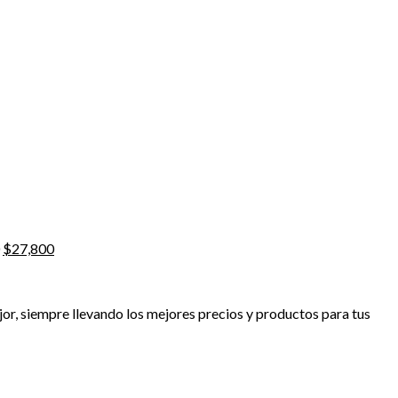
El
El
$
27,800
precio
precio
original
actual
era:
es:
mejor, siempre llevando los mejores precios y productos para tus
$32,000.
$27,800.