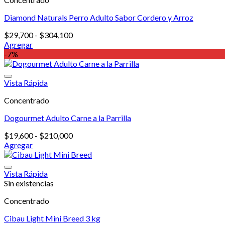
variantes.
$300,000
Las
Diamond Naturals Perro Adulto Sabor Cordero y Arroz
opciones
se
Rango
$
29,700
-
$
304,100
pueden
de
Agregar
elegir
Este
precios:
-7%
en
producto
desde
la
tiene
$29,700
página
múltiples
hasta
Vista Rápida
de
variantes.
$304,100
producto
Concentrado
Las
opciones
Dogourmet Adulto Carne a la Parrilla
se
pueden
Rango
$
19,600
-
$
210,000
elegir
de
Agregar
en
Este
precios:
la
producto
desde
página
tiene
$19,600
Vista Rápida
de
múltiples
hasta
Sin existencias
producto
variantes.
$210,000
Concentrado
Las
opciones
Cibau Light Mini Breed 3 kg
se