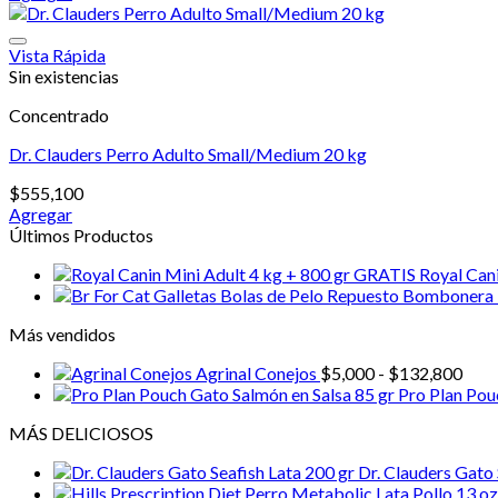
Vista Rápida
Sin existencias
Concentrado
Dr. Clauders Perro Adulto Small/Medium 20 kg
$
555,100
Agregar
Últimos Productos
Royal Can
Más vendidos
Ran
Agrinal Conejos
$
5,000
-
$
132,800
de
Pro Plan Pou
prec
MÁS DELICIOSOS
desd
$5,0
Dr. Clauders Gato 
hast