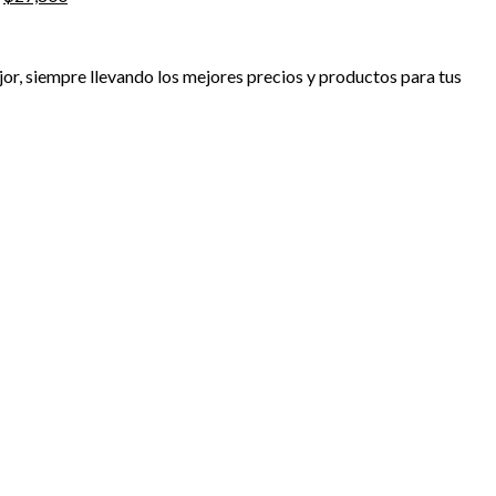
precio
precio
original
actual
era:
es:
mejor, siempre llevando los mejores precios y productos para tus
$32,000.
$27,800.