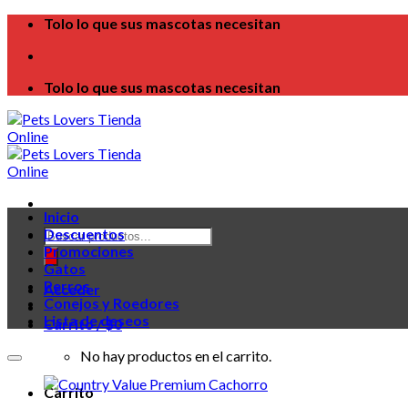
Skip
Tolo lo que sus mascotas necesitan
to
content
Tolo lo que sus mascotas necesitan
Inicio
Búsqueda
Descuentos
de
Promociones
productos
Gatos
Perros
Acceder
Conejos y Roedores
Lista de deseos
Carrito /
$
0
No hay productos en el carrito.
Carrito