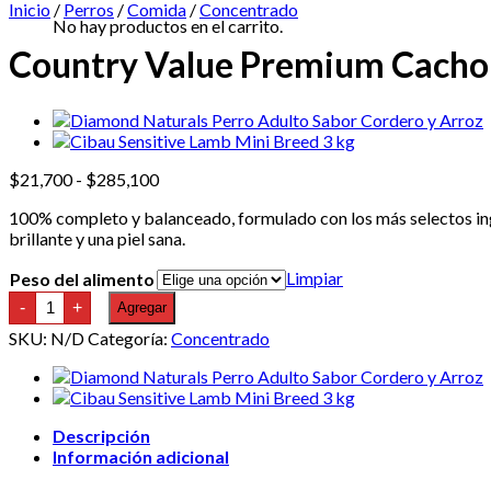
Inicio
/
Perros
/
Comida
/
Concentrado
No hay productos en el carrito.
Country Value Premium Cacho
Rango
$
21,700
-
$
285,100
de
100% completo y balanceado, formulado con los más selectos ingre
precios:
brillante y una piel sana.
desde
$21,700
Limpiar
Peso del alimento
hasta
Country
$285,100
-
+
Agregar
Value
Premium
SKU:
N/D
Categoría:
Concentrado
Cachorro
cantidad
Descripción
Información adicional