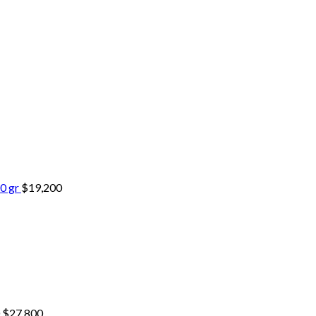
0 gr
$
19,200
El
El
$
27,800