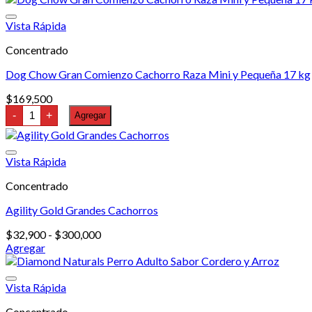
Vista Rápida
Concentrado
Dog Chow Gran Comienzo Cachorro Raza Mini y Pequeña 17 kg
$
169,500
Dog
-
+
Agregar
Chow
Gran
Comienzo
Cachorro
Vista Rápida
Raza
Mini
Concentrado
y
Pequeña
Agility Gold Grandes Cachorros
17
kg
cantidad
Rango
$
32,900
-
$
300,000
de
Agregar
Este
precios:
producto
desde
tiene
$32,900
Vista Rápida
múltiples
hasta
Concentrado