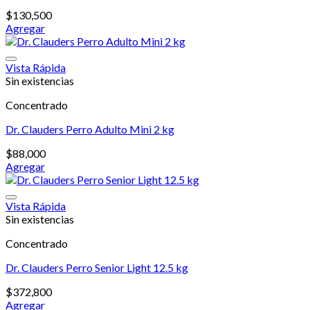
pueden
$
130,500
elegir
Agregar
en
la
página
Vista Rápida
de
Sin existencias
producto
Concentrado
Dr. Clauders Perro Adulto Mini 2 kg
$
88,000
Agregar
Vista Rápida
Sin existencias
Concentrado
Dr. Clauders Perro Senior Light 12.5 kg
$
372,800
Agregar