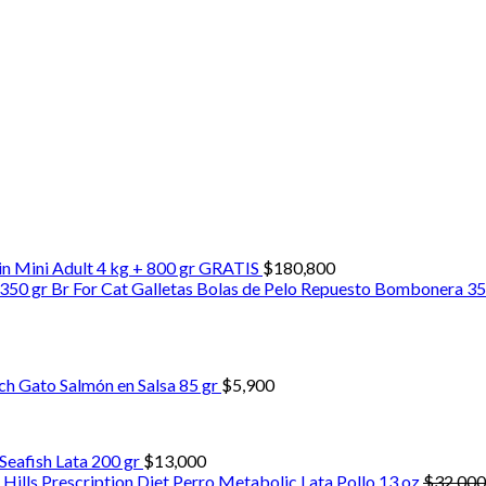
in Mini Adult 4 kg + 800 gr GRATIS
$
180,800
Br For Cat Galletas Bolas de Pelo Repuesto Bombonera 35
go
ch Gato Salmón en Salsa 85 gr
$
5,900
ios:
e
00
Seafish Lata 200 gr
$
13,000
a
Hills Prescription Diet Perro Metabolic Lata Pollo 13 oz
$
32,000