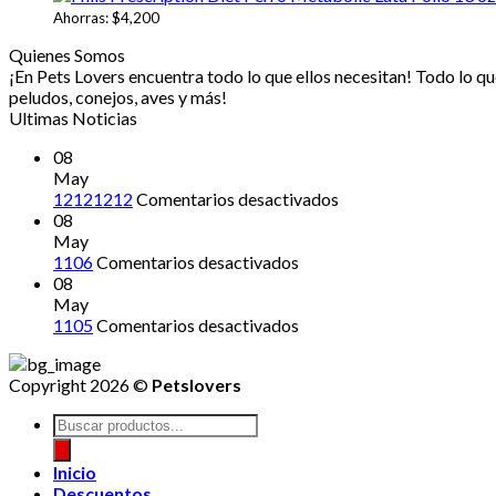
$13
Ahorras:
$
4,200
Quienes Somos
¡En Pets Lovers encuentra todo lo que ellos necesitan! Todo lo que 
peludos, conejos, aves y más!
Ultimas Noticias
08
May
en
12121212
Comentarios desactivados
12121212
08
May
en
1106
Comentarios desactivados
08
May
en
1105
Comentarios desactivados
Copyright 2026 ©
Petslovers
Búsqueda
de
productos
Inicio
Descuentos