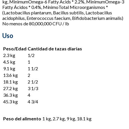
kg, MinimumOmega-6 Fatty Acids * 2.2%, MinimumOmega-3
Fatty Ácidos * 0.4%, MínimoTotal Microorganismos *
(Lactobacillus plantarum, Bacillus subtilis, Lactobacillus
acidophilus, Enterococcus faecium, Bifidobacterium animalis)
No menos de 80,000,000 CFU / lb
Uso
Peso/Edad
Cantidad de tazas diarias
2.3 kg
1/2
4.5 kg
1
9.1 kg
1 1/2
13.6 kg
2
18.1 kg
2 1/2
27.2 kg
3 1/3
36.3 kg
4
45.3 kg
4 3/4
Peso del alimento
1 kg, 2.7 kg, 9 kg, 18.1 kg