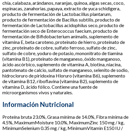
chía, calabaza, arándanos, naranjas, quinoa, algas secas, coco,
espinacas, zanahorias, papaya, extracto de yuca schidigera,
producto de fermentación de Lactobacillus plantarum,
producto de fermentación de Bacillus subtilis, producto de
fermentación de Lactobacillus acidophilus seco, producto de
fermentación seco de Enterococcus faecium, producto de
fermentación de Bifidobacterium animalis, suplemento de
vitamina E, beta caroteno, proteinato de hierro, proteinato de
zinc, proteinato de cobre, sulfato ferroso, sulfato de zinc,
sulfato de cobre, yoduro de potasio, mononitrato de tiamina
(vitamina B1), proteinato de manganeso, óxido manganoso,
ácido ascórbico, suplemento de vitamina A, biotina, niacina,
pantotenato de calcio, sulfato de manganeso, selenito de sodio,
hidrocloruro de piridoxina Hloruro (vitamina B6), suplemento
de vitamina B12, riboflavina (vitamina B2), suplemento de
vitamina D, ácido fólico. Contiene una fuente de
microorganismos vivos y naturales.
Información Nutricional
Proteína bruta 23.0%, Grasa mínima de 14.0%, Fibra mínima de
4.5%, MaximumMoisture 10.0%, MaximumZinc 150 mg / kg,
MinimumSelenium 0.35 mg / kg, MinimumVitamin E150 IU /