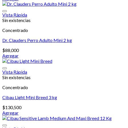
en
la
página
Vista Rápida
de
Sin existencias
producto
Concentrado
Dr. Clauders Perro Adulto Mini 2 kg
$
88,000
Agregar
Vista Rápida
Sin existencias
Concentrado
Cibau Light Mini Breed 3 kg
$
130,500
Agregar