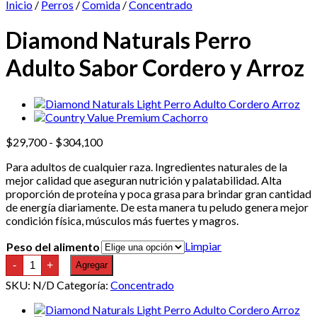
Inicio
/
Perros
/
Comida
/
Concentrado
Diamond Naturals Perro
Adulto Sabor Cordero y Arroz
Rango
$
29,700
-
$
304,100
de
Para adultos de cualquier raza. Ingredientes naturales de la
precios:
mejor calidad que aseguran nutrición y palatabilidad.
Alta
desde
proporción de proteína y poca grasa para brindar gran cantidad
$29,700
de energía diariamente. De esta manera tu peludo genera mejor
hasta
condición física, músculos más fuertes y magros.
$304,100
Limpiar
Peso del alimento
Diamond
-
+
Agregar
Naturals
Perro
SKU:
N/D
Categoría:
Concentrado
Adulto
Sabor
Cordero