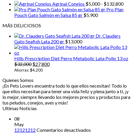
Ran
Agrinal Conejos
$
5,000
-
$
132,800
de
Pro Plan
prec
Pouch Gato Salmón en Salsa 85 gr
$
5,900
desd
MÁS DELICIOSOS
$5,0
hast
Dr. Clauders
$13
Gato Seafish Lata 200 gr
$
13,000
Hills Prescription Diet Perro Metabolic Lata Pollo 13 oz
El
El
$
32,000
$
27,800
precio
precio
Ahorras:
$
4,200
original
actual
Quienes Somos
era:
es:
¡En Pets Lovers encuentra todo lo que ellos necesitan! Todo lo
$32,000.
$27,800.
que ellos necesitan para tener una vida feliz y plena junto a ti, ¡y
lo mejor, siempre llevando los mejores precios y productos para
tus peludos, conejos, aves y más!
Ultimas Noticias
08
May
en
12121212
Comentarios desactivados