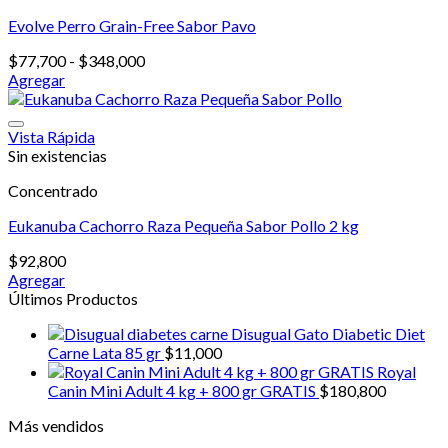
Evolve Perro Grain-Free Sabor Pavo
Rango
$
77,700
-
$
348,000
de
Agregar
Este
precios:
producto
desde
tiene
$77,700
Vista Rápida
múltiples
hasta
Sin existencias
variantes.
$348,000
Concentrado
Las
opciones
Eukanuba Cachorro Raza Pequeña Sabor Pollo 2 kg
se
pueden
$
92,800
elegir
Agregar
en
Últimos Productos
la
página
Disugual Gato Diabetic Diet
de
Carne Lata 85 gr
$
11,000
producto
Royal
Canin Mini Adult 4 kg + 800 gr GRATIS
$
180,800
Más vendidos