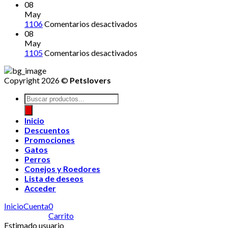
12121212
08
May
en
1106
Comentarios desactivados
08
May
en
1105
Comentarios desactivados
Copyright 2026 ©
Petslovers
Búsqueda
de
productos
Inicio
Descuentos
Promociones
Gatos
Perros
Conejos y Roedores
Lista de deseos
Acceder
Inicio
Cuenta
0
Carrito
Estimado usuario