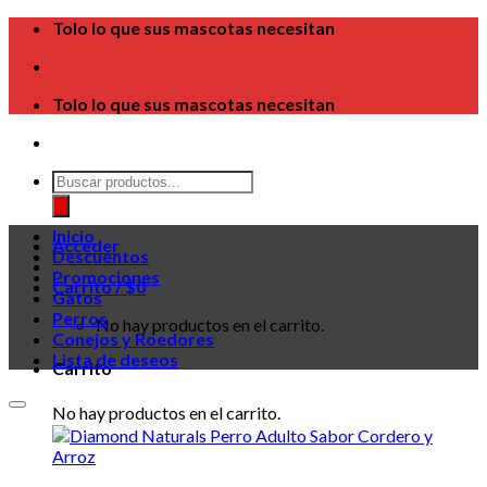
Skip
Tolo lo que sus mascotas necesitan
to
content
Tolo lo que sus mascotas necesitan
Búsqueda
de
productos
Inicio
Acceder
Descuentos
Promociones
Carrito /
$
0
Gatos
Perros
No hay productos en el carrito.
Conejos y Roedores
Lista de deseos
Carrito
No hay productos en el carrito.