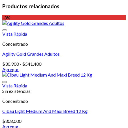
Productos relacionados
-3%
Vista Rápida
Concentrado
Agility Gold Grandes Adultos
Rango
$
30,900
-
$
541,400
de
Agregar
Este
precios:
producto
desde
tiene
$30,900
Vista Rápida
múltiples
hasta
Sin existencias
variantes.
$541,400
Concentrado
Las
opciones
Cibau Light Medium And Maxi Breed 12 Kg
se
pueden
$
308,000
elegir
Agregar