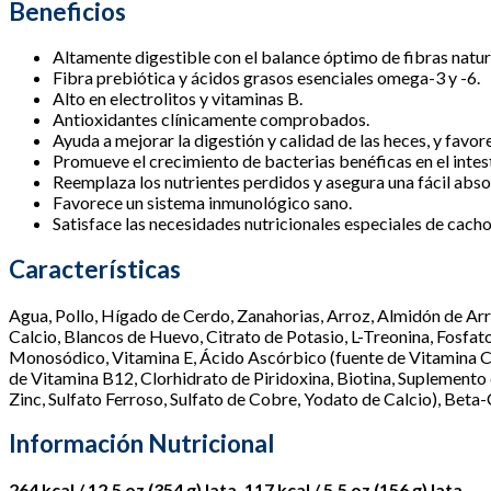
Verduras
Beneficios
cantidad
Altamente digestible con el balance óptimo de fibras natura
Fibra prebiótica y ácidos grasos esenciales omega-3 y -6.
Alto en electrolitos y vitaminas B.
Antioxidantes clínicamente comprobados.
Ayuda a mejorar la digestión y calidad de las heces, y favor
Promueve el crecimiento de bacterias benéficas en el intes
Reemplaza los nutrientes perdidos y asegura una fácil abso
Favorece un sistema inmunológico sano.
Satisface las necesidades nutricionales especiales de cacho
Características
Agua, Pollo, Hígado de Cerdo, Zanahorias, Arroz, Almidón de Arr
Calcio, Blancos de Huevo, Citrato de Potasio, L-Treonina, Fosfat
Monosódico, Vitamina E, Ácido Ascórbico (fuente de Vitamina C)
de Vitamina B12, Clorhidrato de Piridoxina, Biotina, Suplemento 
Zinc, Sulfato Ferroso, Sulfato de Cobre, Yodato de Calcio), Beta
Información Nutricional
264 kcal / 12.5 oz (354 g) lata, 117 kcal / 5.5 oz (156 g) lata