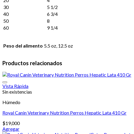
20
4
30
5 1/2
40
6 3/4
50
8
60
9 1/4
Peso del alimento
5.5 oz, 12.5 oz
Productos relacionados
Vista Rápida
Sin existencias
Húmedo
Royal Canin Veterinary Nutrition Perros Hepatic Lata 410 Gr
$
19,000
Agregar