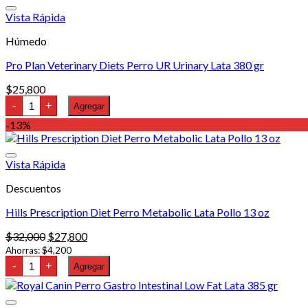
Lata
Vista Rápida
Cuidado
Digestivo
Húmedo
Low
Fat
Pro Plan Veterinary Diets Perro UR Urinary Lata 380 gr
i/d
Estofado
Pollo
$
25,800
y
Pro
-
+
Agregar
Vegetales
Plan
13
Veterinary
-13%
oz
Diets
cantidad
Perro
UR
Vista Rápida
Urinary
Lata
Descuentos
380
gr
cantidad
Hills Prescription Diet Perro Metabolic Lata Pollo 13 oz
El
El
$
32,000
$
27,800
precio
precio
Ahorras:
$
4,200
Hills
original
actual
-
+
Agregar
Prescription
era:
es:
Diet
$32,000.
$27,800.
Perro
Metabolic