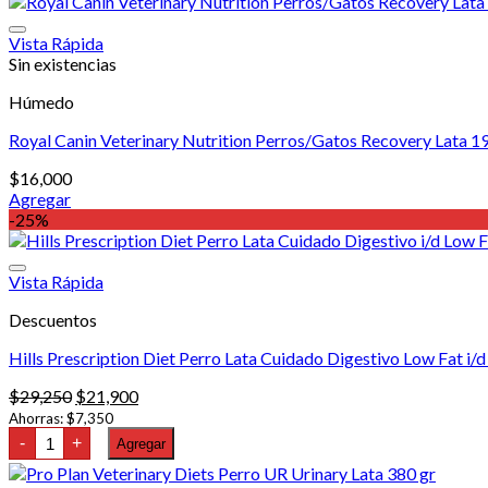
Vista Rápida
Sin existencias
Húmedo
Royal Canin Veterinary Nutrition Perros/Gatos Recovery Lata 1
$
16,000
Agregar
-25%
Vista Rápida
Descuentos
Hills Prescription Diet Perro Lata Cuidado Digestivo Low Fat i/d
El
El
$
29,250
$
21,900
precio
precio
Ahorras:
$
7,350
Hills
original
actual
-
+
Agregar
Prescription
era:
es:
Diet
$29,250.
$21,900.
Perro