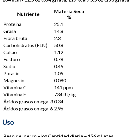
Materia Seca
Nutriente
%
Proteína
25.1
Grasa
14.8
Fibra bruta
2.3
Carbohidratos (ELN)
50.8
Calcio
1.12
Fósforo
0.78
Sodio
0.49
Potasio
1.09
Magnesio
0.080
Vitamina C
141 ppm
Vitamina E
734 IU/kg
Ácidos grasos omega-3
0.34
Ácidos grasos omega-6
2.96
Uso
Peso del perro – kg
Cantidad diaria – 156 g Latas