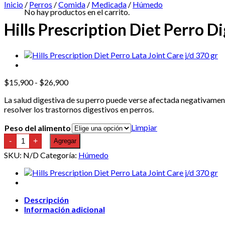
Inicio
/
Perros
/
Comida
/
Medicada
/
Húmedo
No hay productos en el carrito.
Hills Prescription Diet Perro D
Rango
$
15,900
-
$
26,900
de
La salud digestiva de su perro puede verse afectada negativamen
precios:
resolver los trastornos digestivos en perros.
desde
$15,900
Limpiar
Peso del alimento
hasta
Hills
$26,900
-
+
Agregar
Prescription
Diet
SKU:
N/D
Categoría:
Húmedo
Perro
Digestive
Care
i/d
Lata
Descripción
Estofado
Pollo
Información adicional
y