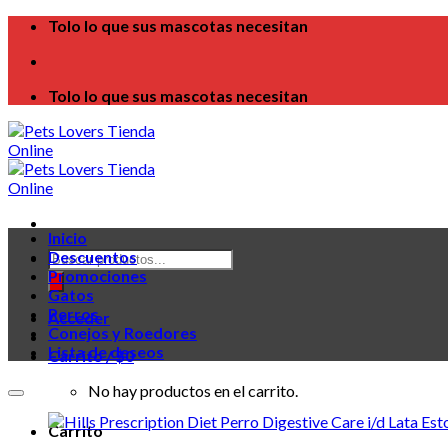
Skip
Tolo lo que sus mascotas necesitan
to
content
Tolo lo que sus mascotas necesitan
Inicio
Búsqueda
Descuentos
de
Promociones
productos
Gatos
Perros
Acceder
Conejos y Roedores
Lista de deseos
Carrito /
$
0
No hay productos en el carrito.
Carrito