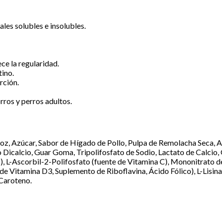
les solubles e insolubles.
ece la regularidad.
tino.
rción.
rros y perros adultos.
oz, Azúcar, Sabor de Hígado de Pollo, Pulpa de Remolacha Seca, Ace
o Dicalcio, Guar Goma, Tripolifosfato de Sodio, Lactato de Calcio,
, L-Ascorbil-2-Polifosfato (fuente de Vitamina C), Mononitrato d
de Vitamina D3, Suplemento de Riboflavina, Ácido Fólico), L-Lisin
-Caroteno.