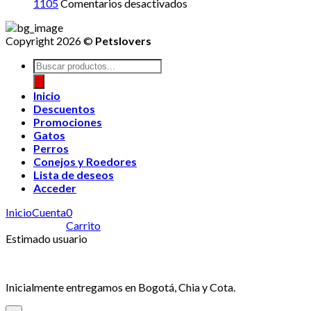
en
1105
Comentarios desactivados
Copyright 2026 ©
Petslovers
Búsqueda
de
productos
Inicio
Descuentos
Promociones
Gatos
Perros
Conejos y Roedores
Lista de deseos
Acceder
Inicio
Cuenta
0
Carrito
Estimado usuario
Inicialmente entregamos en Bogotá, Chia y Cota.