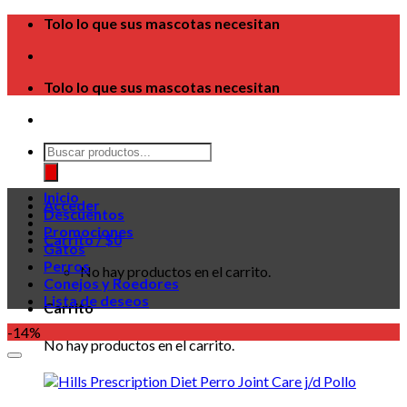
Skip
Tolo lo que sus mascotas necesitan
to
content
Tolo lo que sus mascotas necesitan
Búsqueda
de
productos
Inicio
Acceder
Descuentos
Promociones
Carrito /
$
0
Gatos
Perros
No hay productos en el carrito.
Conejos y Roedores
Lista de deseos
Carrito
-14%
No hay productos en el carrito.