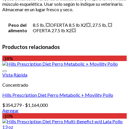
músculo esquelética. Usar solo según lo indique su veterinario.
Almacenar en un lugar fresco y seco.
Peso del
8.5 lb, 💥OFERTA 8.5 lb X2💥, 27.5 lb, 💥
alimento
OFERTA 27.5 lb X2💥
Productos relacionados
-18%
Vista Rápida
Concentrado
Hills Prescription Diet Perro Metabolic + Movility Pollo
Rango
$
354,279
-
$
1,164,000
de
Agregar
Este
precios:
-10%
producto
desde
tiene
$354,279