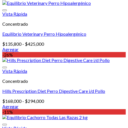
Diet
$50,800.
$45,700.
Perro
Hypo
Vista Rápida
Treats
340
Concentrado
gr
cantidad
Equilibrio Veterinary Perro Hipoalergénico
Rango
$
135,800
-
$
425,000
de
Agregar
Este
precios:
-26%
producto
desde
tiene
$135,800
múltiples
hasta
Vista Rápida
variantes.
$425,000
Concentrado
Las
opciones
Hills Prescription Diet Perro Digestive Care i/d Pollo
se
pueden
Rango
$
168,000
-
$
294,000
elegir
de
Agregar
en
Este
precios:
-11%
la
producto
desde
página
tiene
$168,000
de
múltiples
hasta