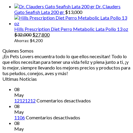
hast
Dr. Clauders
$13
Gato Seafish Lata 200 gr
$
13,000
Hills Prescription Diet Perro Metabolic Lata Pollo 13 oz
El
El
$
32,000
$
27,800
precio
precio
Ahorras:
$
4,200
original
actual
Quienes Somos
era:
es:
¡En Pets Lovers encuentra todo lo que ellos necesitan! Todo lo
$32,000.
$27,800.
que ellos necesitan para tener una vida feliz y plena junto a ti, ¡y
lo mejor, siempre llevando los mejores precios y productos para
tus peludos, conejos, aves y más!
Ultimas Noticias
08
May
en
12121212
Comentarios desactivados
12121212
08
May
en
1106
Comentarios desactivados
08
May