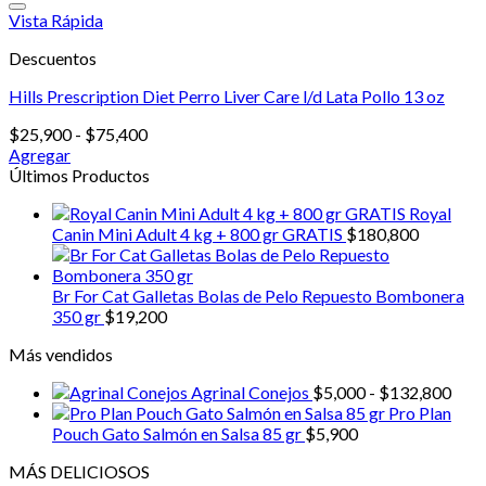
kg
Vista Rápida
cantidad
Descuentos
Hills Prescription Diet Perro Liver Care l/d Lata Pollo 13 oz
Rango
$
25,900
-
$
75,400
de
Agregar
Este
precios:
Últimos Productos
producto
desde
Royal
tiene
$25,900
Canin Mini Adult 4 kg + 800 gr GRATIS
$
180,800
múltiples
hasta
variantes.
$75,400
Las
Br For Cat Galletas Bolas de Pelo Repuesto Bombonera
opciones
350 gr
$
19,200
se
pueden
Más vendidos
elegir
en
Ran
Agrinal Conejos
$
5,000
-
$
132,800
la
de
Pro Plan
página
prec
Pouch Gato Salmón en Salsa 85 gr
$
5,900
de
desd
producto
MÁS DELICIOSOS
$5,0