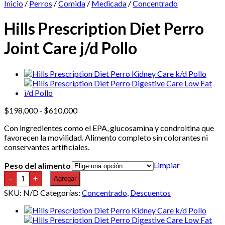
Inicio
/
Perros
/
Comida
/
Medicada
/
Concentrado
Hills Prescription Diet Perro
Joint Care j/d Pollo
Rango
$
198,000
-
$
610,000
de
Con ingredientes como el EPA, glucosamina y condroitina que
precios:
favorecen la movilidad. Alimento completo sin colorantes ni
desde
conservantes artificiales.
$198,000
hasta
Limpiar
Peso del alimento
$610,000
Hills
-
+
Agregar
Prescription
Diet
SKU:
N/D
Categorías:
Concentrado
,
Descuentos
Perro
Joint
Care
j/d