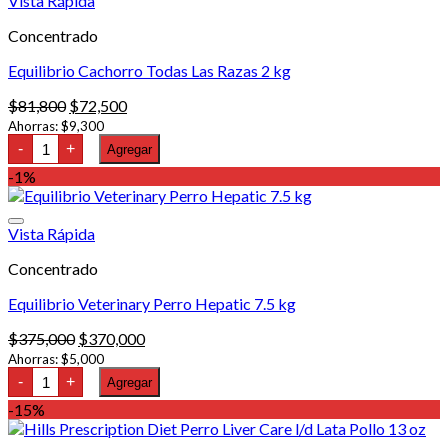
Vista Rápida
producto
variantes.
$294,000
Concentrado
Las
opciones
Equilibrio Cachorro Todas Las Razas 2 kg
se
pueden
El
El
$
81,800
$
72,500
elegir
precio
precio
Ahorras:
$
9,300
en
Equilibrio
original
actual
-
+
Agregar
la
Cachorro
era:
es:
página
Todas
-1%
$81,800.
$72,500.
Las
de
Razas
producto
2
Vista Rápida
kg
cantidad
Concentrado
Equilibrio Veterinary Perro Hepatic 7.5 kg
El
El
$
375,000
$
370,000
precio
precio
Ahorras:
$
5,000
Equilibrio
original
actual
-
+
Agregar
Veterinary
era:
es:
Perro
-15%
$375,000.
$370,000.
Hepatic
7.5