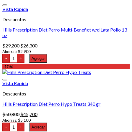
múltiples
hasta
variantes.
$1,164,000
Vista Rápida
Las
Descuentos
opciones
se
Hills Prescription Diet Perro Multi-Benefict w/d Lata Pollo 13
pueden
oz
elegir
en
El
El
$
29,200
$
26,300
la
precio
precio
Ahorras:
$
2,900
página
Hills
original
actual
-
+
Agregar
de
Prescription
era:
es:
producto
Diet
-10%
$29,200.
$26,300.
Perro
Multi-
Benefict
Vista Rápida
w/d
Lata
Descuentos
Pollo
13
oz
Hills Prescription Diet Perro Hypo Treats 340 gr
cantidad
El
El
$
50,800
$
45,700
precio
precio
Ahorras:
$
5,100
Hills
original
actual
-
+
Agregar
Prescription
era:
es: