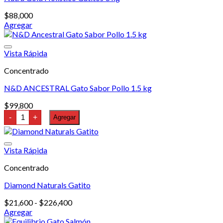
se
pueden
$
88,000
elegir
Agregar
en
la
página
Vista Rápida
de
producto
Concentrado
N&D ANCESTRAL Gato Sabor Pollo 1.5 kg
$
99,800
N&D
-
+
Agregar
ANCESTRAL
Gato
Sabor
Pollo
Vista Rápida
1.5
kg
Concentrado
cantidad
Diamond Naturals Gatito
Rango
$
21,600
-
$
226,400
de
Agregar
Este
precios: