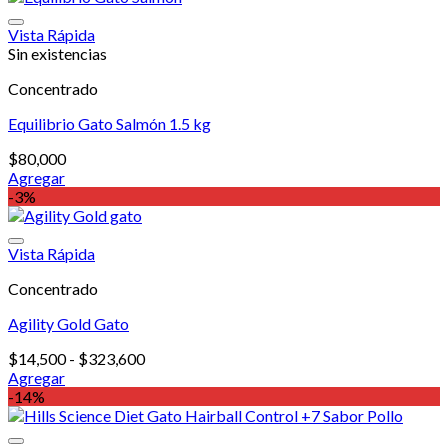
producto
desde
tiene
$21,600
Vista Rápida
múltiples
hasta
Sin existencias
variantes.
$226,400
Concentrado
Las
opciones
Equilibrio Gato Salmón 1.5 kg
se
pueden
$
80,000
elegir
Agregar
en
-3%
la
página
de
Vista Rápida
producto
Concentrado
Agility Gold Gato
Rango
$
14,500
-
$
323,600
de
Agregar
Este
precios:
-14%
producto
desde
tiene
$14,500