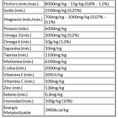
Fósforo (mín./máx.)
8000mg/kg – 15g/kg (0,8% – 1,5%)
Sodio (mín.)
2500mg/kg (0,25%)
700mg/kg – 1000mg/kg (0,07% –
Magnesio (mín./máx.)
0,1%)
Potasio (min.)
6000mg/kg
Omega 3 (mín.)
2000mg/kg (0,2%)
Omega 6 (mín.)
10g/kg (1,0%)
Saponina (mín.)
10mg/kg
Taurina (mín.)
1100mg/kg
Metionina (mín.)
6500mg/kg
Colina (min.)
2000mg/kg
Vitamina E (min.)
200UI/kg
Vitamina C (min.)
100mg/kg
Zinc (min.)
130mg/kg
Selenio (min.)
0,3mg/kg
Humedad (máx.)
100g/kg (10%)
Energía
3900kcal/kg
Metabolizable