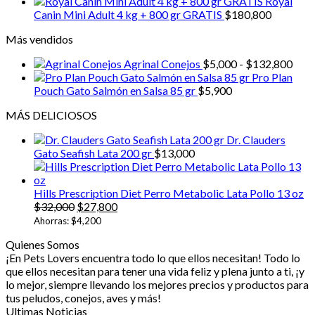
Royal
1.24
kg
Canin Mini Adult 4 kg + 800 gr GRATIS
$
180,800
cantidad
Más vendidos
Ran
Agrinal Conejos
$
5,000
-
$
132,800
de
Pro Plan
prec
Pouch Gato Salmón en Salsa 85 gr
$
5,900
desd
MÁS DELICIOSOS
$5,0
hast
Dr. Clauders
$13
Gato Seafish Lata 200 gr
$
13,000
Hills Prescription Diet Perro Metabolic Lata Pollo 13 oz
El
El
$
32,000
$
27,800
precio
precio
Ahorras:
$
4,200
original
actual
Quienes Somos
era:
es:
¡En Pets Lovers encuentra todo lo que ellos necesitan! Todo lo
$32,000.
$27,800.
que ellos necesitan para tener una vida feliz y plena junto a ti, ¡y
lo mejor, siempre llevando los mejores precios y productos para
tus peludos, conejos, aves y más!
Ultimas Noticias