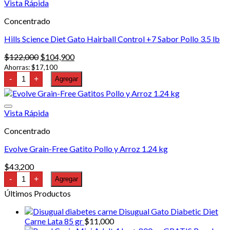
múltiples
hasta
Vista Rápida
variantes.
$323,600
Concentrado
Las
opciones
Hills Science Diet Gato Hairball Control +7 Sabor Pollo 3.5 lb
se
pueden
El
El
$
122,000
$
104,900
elegir
precio
precio
Ahorras:
$
17,100
en
Hills
original
actual
-
+
Agregar
la
Science
era:
es:
página
Diet
$122,000.
$104,900.
Gato
de
Hairball
producto
Vista Rápida
Control
+7
Concentrado
Sabor
Pollo
Evolve Grain-Free Gatito Pollo y Arroz 1.24 kg
3.5
lb
cantidad
$
43,200
Evolve
-
+
Agregar
Grain-
Free
Últimos Productos
Gatito
Pollo
Disugual Gato Diabetic Diet
y
Carne Lata 85 gr
$
11,000
Arroz