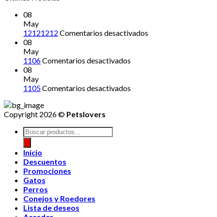
08
May
en
12121212
Comentarios desactivados
12121212
08
May
en
1106
Comentarios desactivados
08
May
en
1105
Comentarios desactivados
Copyright 2026 ©
Petslovers
Búsqueda
de
productos
Inicio
Descuentos
Promociones
Gatos
Perros
Conejos y Roedores
Lista de deseos
Acceder