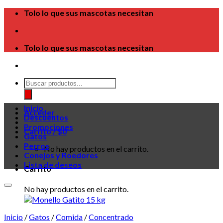
Skip
Tolo lo que sus mascotas necesitan
to
content
Tolo lo que sus mascotas necesitan
Búsqueda
de
productos
Inicio
Acceder
Descuentos
Promociones
Carrito /
$
0
Gatos
Perros
No hay productos en el carrito.
Conejos y Roedores
Lista de deseos
Carrito
No hay productos en el carrito.
Inicio
/
Gatos
/
Comida
/
Concentrado