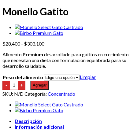
Monello Gatito
Rango
$
28,400
-
$
303,100
de
Alimento
Premium
desarrollado para gatitos en crecimiento
precios:
que necesitan una dieta con formulación equilibrada para su
desde
desarrollo saludable.
$28,400
hasta
Limpiar
Peso del alimento
$303,100
Monello
-
+
Agregar
Gatito
cantidad
SKU:
N/D
Categoría:
Concentrado
Descripción
Información adicional