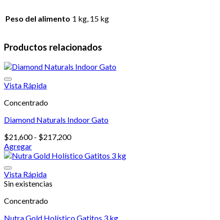
Peso del alimento
1 kg, 15 kg
Productos relacionados
Vista Rápida
Concentrado
Diamond Naturals Indoor Gato
Rango
$
21,600
-
$
217,200
de
Agregar
Este
precios:
producto
desde
tiene
$21,600
Vista Rápida
múltiples
hasta
Sin existencias
variantes.
$217,200
Concentrado
Las
opciones
Nutra Gold Holístico Gatitos 3 kg