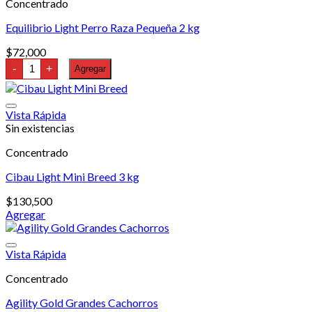
Concentrado
Equilibrio Light Perro Raza Pequeña 2 kg
$
72,000
Equilibrio
-
+
Agregar
Light
Perro
Raza
Pequeña
Vista Rápida
2
Sin existencias
kg
cantidad
Concentrado
Cibau Light Mini Breed 3 kg
$
130,500
Agregar
Vista Rápida
Concentrado
Agility Gold Grandes Cachorros