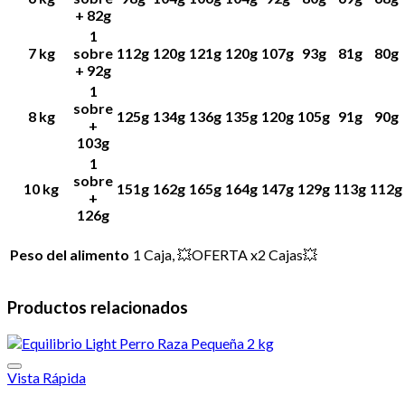
+ 82g
1
7 kg
sobre
112g
120g
121g
120g
107g
93g
81g
80g
+ 92g
1
sobre
8 kg
125g
134g
136g
135g
120g
105g
91g
90g
+
103g
1
sobre
10 kg
151g
162g
165g
164g
147g
129g
113g
112g
+
126g
Peso del alimento
1 Caja, 💥OFERTA x2 Cajas💥
Productos relacionados
Vista Rápida