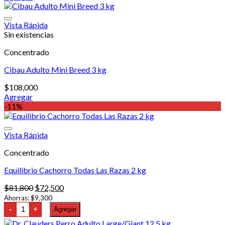
en
la
página
Vista Rápida
de
Sin existencias
producto
Concentrado
Cibau Adulto Mini Breed 3 kg
$
108,000
Agregar
-11%
Vista Rápida
Concentrado
Equilibrio Cachorro Todas Las Razas 2 kg
El
El
$
81,800
$
72,500
precio
precio
Ahorras:
$
9,300
Equilibrio
original
actual
-
+
Agregar
Cachorro
era:
es:
Todas