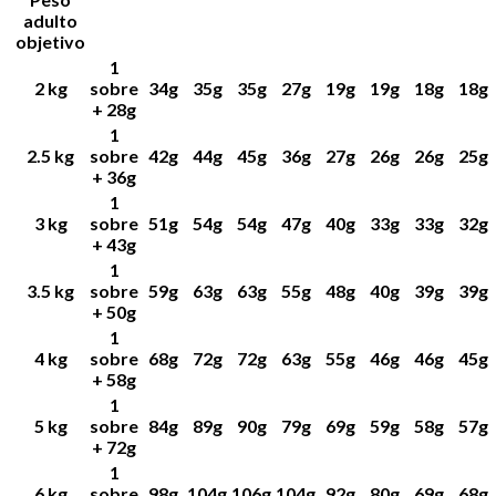
adulto
objetivo
1
2 kg
sobre
34g
35g
35g
27g
19g
19g
18g
18g
+ 28g
1
2.5 kg
sobre
42g
44g
45g
36g
27g
26g
26g
25g
+ 36g
1
3 kg
sobre
51g
54g
54g
47g
40g
33g
33g
32g
+ 43g
1
3.5 kg
sobre
59g
63g
63g
55g
48g
40g
39g
39g
+ 50g
1
4 kg
sobre
68g
72g
72g
63g
55g
46g
46g
45g
+ 58g
1
5 kg
sobre
84g
89g
90g
79g
69g
59g
58g
57g
+ 72g
1
6 kg
sobre
98g
104g
106g
104g
92g
80g
69g
68g