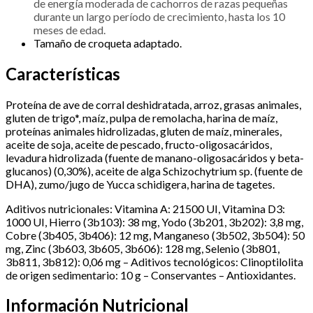
de energía moderada de cachorros de razas pequeñas
durante un largo período de crecimiento, hasta los 10
meses de edad.
Tamaño de croqueta adaptado.
Características
Proteína de ave de corral deshidratada, arroz, grasas animales,
gluten de trigo*, maíz, pulpa de remolacha, harina de maíz,
proteínas animales hidrolizadas, gluten de maíz, minerales,
aceite de soja, aceite de pescado, fructo-oligosacáridos,
levadura hidrolizada (fuente de manano-oligosacáridos y beta-
glucanos) (0,30%), aceite de alga Schizochytrium sp. (fuente de
DHA), zumo/jugo de Yucca schidigera, harina de tagetes.
Aditivos nutricionales: Vitamina A: 21500 UI, Vitamina D3:
1000 UI, Hierro (3b103): 38 mg, Yodo (3b201, 3b202): 3,8 mg,
Cobre (3b405, 3b406): 12 mg, Manganeso (3b502, 3b504): 50
mg, Zinc (3b603, 3b605, 3b606): 128 mg, Selenio (3b801,
3b811, 3b812): 0,06 mg – Aditivos tecnológicos: Clinoptilolita
de origen sedimentario: 10 g – Conservantes – Antioxidantes.
Información Nutricional