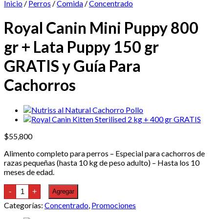
Inicio
/
Perros
/
Comida
/
Concentrado
Royal Canin Mini Puppy 800
gr + Lata Puppy 150 gr
GRATIS y Guía Para
Cachorros
$
55,800
Alimento completo para perros – Especial para cachorros de
razas pequeñas (hasta 10 kg de peso adulto) – Hasta los 10
meses de edad.
Royal
-
+
Agregar
Canin
Mini
Categorías:
Concentrado
,
Promociones
Puppy
800