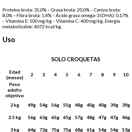
Proteína bruta: 31,0% – Grasa bruta: 20,0% – Ceniza bruta:
8,0% – Fibra bruta: 1,4% – Ácido graso omega-3 (DHA): 0,17%
– Vitamina E: 500 mg/kg – Vitamina C: 400 mg/kg. Energía
metabolizable: 4072 kcal/kg.
Uso
SOLO CROQUETAS
Edad
2
3
4
5
6
7
8
9
10
(meses)
Peso
adulto
objetivo
2 kg
49g
54g
56g
55g
48g
40g
40g
39g
39g
2.5 kg
56g
63g
65g
65g
57g
48g
47g
47g
46g
3 kg
64g
72g
75g
75g
68g
61g
54g
54g
53g