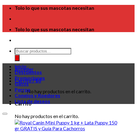
Skip
Tolo lo que sus mascotas necesitan
to
content
Tolo lo que sus mascotas necesitan
Búsqueda
de
productos
Inicio
Acceder
Descuentos
Promociones
Carrito /
$
0
Gatos
Perros
No hay productos en el carrito.
Conejos y Roedores
Lista de deseos
Carrito
No hay productos en el carrito.