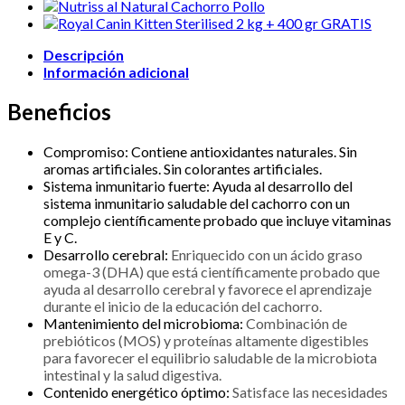
gr
+
Lata
Descripción
Puppy
150
Información adicional
gr
GRATIS
Beneficios
y
Guía
Para
Compromiso: Contiene antioxidantes naturales. Sin
Cachorros
aromas artificiales. Sin colorantes artificiales.
cantidad
Sistema inmunitario fuerte: Ayuda al desarrollo del
sistema inmunitario saludable del cachorro con un
complejo científicamente probado que incluye vitaminas
E y C.
Desarrollo cerebral:
Enriquecido con un ácido graso
omega-3 (DHA) que está científicamente probado que
ayuda al desarrollo cerebral y favorece el aprendizaje
durante el inicio de la educación del cachorro.
Mantenimiento del microbioma:
Combinación de
prebióticos (MOS) y proteínas altamente digestibles
para favorecer el equilibrio saludable de la microbiota
intestinal y la salud digestiva.
Contenido energético óptimo:
Satisface las necesidades