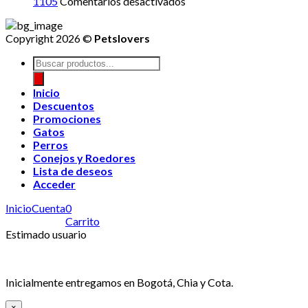
en
1105
Comentarios desactivados
Copyright 2026 ©
Petslovers
Búsqueda
de
productos
Inicio
Descuentos
Promociones
Gatos
Perros
Conejos y Roedores
Lista de deseos
Acceder
Inicio
Cuenta
0
Carrito
Estimado usuario
Inicialmente entregamos en Bogotá, Chia y Cota.
×