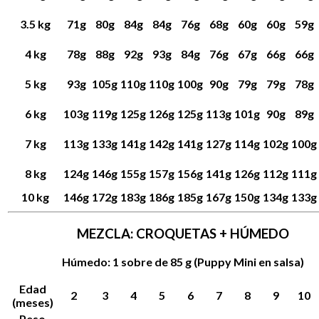
3.5 kg
71g
80g
84g
84g
76g
68g
60g
60g
59g
4 kg
78g
88g
92g
93g
84g
76g
67g
66g
66g
5 kg
93g
105g
110g
110g
100g
90g
79g
79g
78g
6 kg
103g
119g
125g
126g
125g
113g
101g
90g
89g
7 kg
113g
133g
141g
142g
141g
127g
114g
102g
100g
8 kg
124g
146g
155g
157g
156g
141g
126g
112g
111g
10 kg
146g
172g
183g
186g
185g
167g
150g
134g
133g
MEZCLA: CROQUETAS + HÚMEDO
Húmedo:
1 sobre de 85 g (Puppy Mini en salsa)
Edad
2
3
4
5
6
7
8
9
10
(meses)
Peso