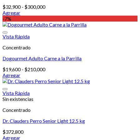
Rango
$
32,900
-
$
300,000
de
Agregar
Este
precios:
-7%
producto
desde
tiene
$32,900
múltiples
hasta
Vista Rápida
variantes.
$300,000
Concentrado
Las
opciones
Dogourmet Adulto Carne a la Parrilla
se
pueden
Rango
$
19,600
-
$
210,000
elegir
de
Agregar
en
Este
precios:
la
producto
desde
página
tiene
$19,600
Vista Rápida
de
múltiples
hasta
Sin existencias
producto
variantes.
$210,000
Concentrado
Las
opciones
Dr. Clauders Perro Senior Light 12.5 kg
se
pueden
$
372,800
elegir
Agregar