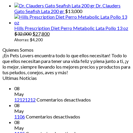
hast
Dr. Clauders
$13
Gato Seafish Lata 200 gr
$
13,000
Hills Prescription Diet Perro Metabolic Lata Pollo 13 oz
El
El
$
32,000
$
27,800
precio
precio
Ahorras:
$
4,200
original
actual
Quienes Somos
era:
es:
¡En Pets Lovers encuentra todo lo que ellos necesitan! Todo lo
$32,000.
$27,800.
que ellos necesitan para tener una vida feliz y plena junto a ti, ¡y
lo mejor, siempre llevando los mejores precios y productos para
tus peludos, conejos, aves y más!
Ultimas Noticias
08
May
en
12121212
Comentarios desactivados
12121212
08
May
en
1106
Comentarios desactivados
08
May