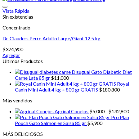
$81,800.
$72,500.
Las
Razas
Vista Rápida
2
Sin existencias
kg
cantidad
Concentrado
Dr. Clauders Perro Adulto Large/Giant 12.5 kg
$
374,900
Agregar
Últimos Productos
Disugual Gato Diabetic Diet
Carne Lata 85 gr
$
11,000
Royal
Canin Mini Adult 4 kg + 800 gr GRATIS
$
180,800
Más vendidos
Ran
Agrinal Conejos
$
5,000
-
$
132,800
de
Pro Plan
prec
Pouch Gato Salmón en Salsa 85 gr
$
5,900
desd
MÁS DELICIOSOS
$5,0