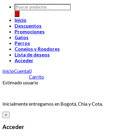
Búsqueda
de
productos
Inicio
Descuentos
Promociones
Gatos
Perros
Conejos y Roedores
Lista de deseos
Acceder
Inicio
Cuenta
0
Carrito
Estimado usuario
Inicialmente entregamos en Bogotá, Chia y Cota.
×
Acceder