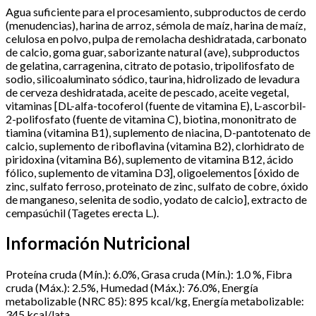
Agua suficiente para el procesamiento, subproductos de cerdo
(menudencias), harina de arroz, sémola de maíz, harina de maíz,
celulosa en polvo, pulpa de remolacha deshidratada, carbonato
de calcio, goma guar, saborizante natural (ave), subproductos
de gelatina, carragenina, citrato de potasio, tripolifosfato de
sodio, silicoaluminato sódico, taurina, hidrolizado de levadura
de cerveza deshidratada, aceite de pescado, aceite vegetal,
vitaminas [DL-alfa-tocoferol (fuente de vitamina E), L-ascorbil-
2-polifosfato (fuente de vitamina C), biotina, mononitrato de
tiamina (vitamina B1), suplemento de niacina, D-pantotenato de
calcio, suplemento de riboflavina (vitamina B2), clorhidrato de
piridoxina (vitamina B6), suplemento de vitamina B12, ácido
fólico, suplemento de vitamina D3], oligoelementos [óxido de
zinc, sulfato ferroso, proteinato de zinc, sulfato de cobre, óxido
de manganeso, selenita de sodio, yodato de calcio], extracto de
cempasúchil (Tagetes erecta L.).
Información Nutricional
Proteína cruda (Mín.): 6.0%, Grasa cruda (Mín.): 1.0 %, Fibra
cruda (Máx.): 2.5%, Humedad (Máx.): 76.0%, Energía
metabolizable (NRC 85): 895 kcal/kg, Energía metabolizable:
345 kcal/lata