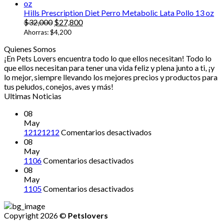
Hills Prescription Diet Perro Metabolic Lata Pollo 13 oz
El
El
$
32,000
$
27,800
precio
precio
Ahorras:
$
4,200
original
actual
Quienes Somos
era:
es:
¡En Pets Lovers encuentra todo lo que ellos necesitan! Todo lo
$32,000.
$27,800.
que ellos necesitan para tener una vida feliz y plena junto a ti, ¡y
lo mejor, siempre llevando los mejores precios y productos para
tus peludos, conejos, aves y más!
Ultimas Noticias
08
May
en
12121212
Comentarios desactivados
12121212
08
May
en
1106
Comentarios desactivados
08
May
en
1105
Comentarios desactivados
Copyright 2026 ©
Petslovers