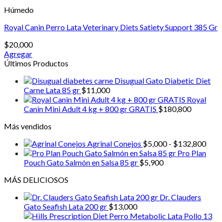
cantidad
Húmedo
Royal Canin Perro Lata Veterinary Diets Satiety Support 385 Gr
$
20,000
Agregar
Últimos Productos
Disugual Gato Diabetic Diet
Carne Lata 85 gr
$
11,000
Royal
Canin Mini Adult 4 kg + 800 gr GRATIS
$
180,800
Más vendidos
Ran
Agrinal Conejos
$
5,000
-
$
132,800
de
Pro Plan
prec
Pouch Gato Salmón en Salsa 85 gr
$
5,900
desd
MÁS DELICIOSOS
$5,0
hast
Dr. Clauders
$13
Gato Seafish Lata 200 gr
$
13,000