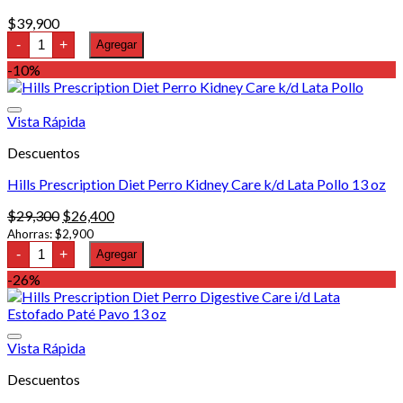
$
39,900
Hills
-
+
Agregar
Prescription
Diet
-10%
Perro
ONC
Care
Vista Rápida
Lata
Estofado
Descuentos
de
Pollo
y
Hills Prescription Diet Perro Kidney Care k/d Lata Pollo 13 oz
Vegetales
12.5
El
El
$
29,300
$
26,400
oz
precio
precio
Ahorras:
$
2,900
cantidad
Hills
original
actual
-
+
Agregar
Prescription
era:
es:
Diet
-26%
$29,300.
$26,400.
Perro
Kidney
Care
k/d
Vista Rápida
Lata
Pollo
13
Descuentos
oz