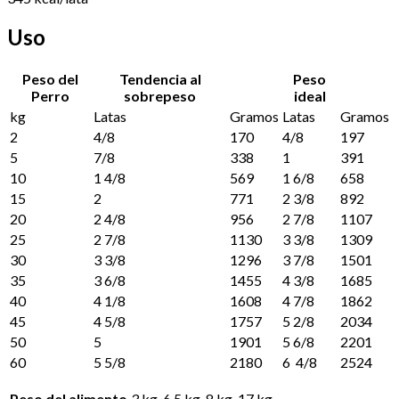
Uso
Peso del
Tendencia al
Peso
Perro
sobrepeso
ideal
kg
Latas
Gramos
Latas
Gramos
2
4/8
170
4/8
197
5
7/8
338
1
391
10
1 4/8
569
1 6/8
658
15
2
771
2 3/8
892
20
2 4/8
956
2 7/8
1107
25
2 7/8
1130
3 3/8
1309
30
3 3/8
1296
3 7/8
1501
35
3 6/8
1455
4 3/8
1685
40
4 1/8
1608
4 7/8
1862
45
4 5/8
1757
5 2/8
2034
50
5
1901
5 6/8
2201
60
5 5/8
2180
6 4/8
2524
Peso del alimento
3 kg, 6.5 kg, 8 kg, 17 kg