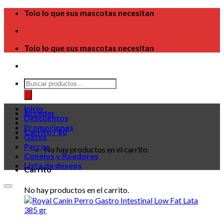
Skip
Tolo lo que sus mascotas necesitan
to
content
Tolo lo que sus mascotas necesitan
Búsqueda
de
productos
Inicio
Acceder
Descuentos
Promociones
Carrito /
$
0
Gatos
Perros
No hay productos en el carrito.
Conejos y Roedores
Lista de deseos
Carrito
No hay productos en el carrito.