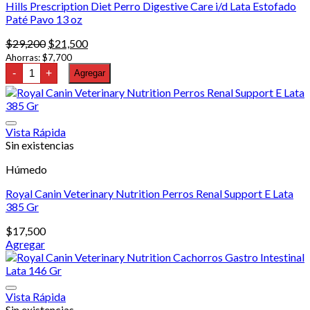
cantidad
Hills Prescription Diet Perro Digestive Care i/d Lata Estofado
Paté Pavo 13 oz
El
El
$
29,200
$
21,500
precio
precio
Ahorras:
$
7,700
Hills
original
actual
-
+
Agregar
Prescription
era:
es:
Diet
$29,200.
$21,500.
Perro
Digestive
Care
Vista Rápida
i/d
Sin existencias
Lata
Estofado
Paté
Húmedo
Pavo
13
Royal Canin Veterinary Nutrition Perros Renal Support E Lata
oz
385 Gr
cantidad
$
17,500
Agregar
Vista Rápida
Sin existencias